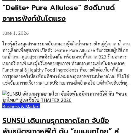
“Delite+ Pure Allulose” ชิงดีมานด์
อาหารฟังก์ชันโตแรง
June 1, 2026
ไทยรุ่งเรืองอุตสาหกรรม ขยับเกมจากผู้ผลิตน้ำตาลรายใหญ่สู่ตลาด น้ำตาล
ทางเลือกเพื่อสุขภาพ เปิดตัว Delite+ Pure Allulose รับกระแสผู้บริโภค
ลดน้ำตาล–ดูแลสุขภาพเชิงป้องกัน พร้อมเจาะทั้งตลาด B2B ร้านอาหาร
เบเกอรี คาเฟ่ และผู้บริโภคสายสุขภาพ ท่ามกลางการแข่งขันของตลาด
Functional & Healthy Food Ingredients ที่ขยายตัวต่อเนื่องทั่วโลก
การรุกตลาดครั้งนี้สะท้อนทิศทางใหม่ของอุตสาหกรรมน้ำตาลไทย ที่ไม่ได้
แข่งขันเฉพาะเรื่องราคาและปริมาณการผลิตอีกต่อไป แต่กำลังขยับเข้าสู่
“โซลูชันความหวาน” ที่ตอบโจทย์สุขภาพ รสชาติ และการใช้งานใน
อุตสาหกรรมอาหารและเครื่องดื่ม บริษัท ไทยรุ่งเรืองอุตสาหกรรม จำกัด ผู้
ผลิตน้ำตาลภายใต้แบรนด์ Lin, Rei และ Delite+ เปิดตัวผลิตภัณฑ์ใหม่
Business & Market
Delite+ Pure Allulose น้ำตาลอัลลูโลส หรือ Rare Sugar จาก
สหรัฐอเมริกา ภายใต้แนวคิด “นวัตกรรมความหวานบาลานซ์ความสุข”
SUNSU เดินเกมรุกตลาดโลก จับมือ
โดยวางตำแหน่งเป็นน้ำตาลทางเลือกที่ให้รสชาติและรสสัมผัสใกล้เคียง
น้ำตาลทั่วไป แต่ให้พลังงานต่ำ และไม่ส่งผลต่อระดับน้ำตาลหรืออินซูลิน
พันธมิตรเกาหลีใต้ ดัน “ขนมบุกไทย” สู่