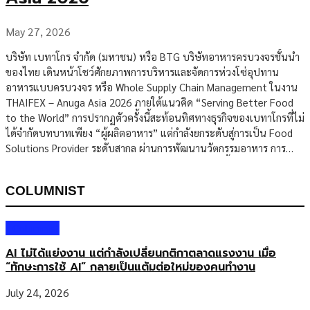
เข้า จัดจำหน่าย และพัฒนาแบรนด์ SUNSU ในประเทศเกาหลีใต้ โดยมุ่ง
เจาะกลุ่มผู้บริโภคยุคใหม่ที่มองหาขนมทางเลือกเพื่อสุขภาพ […]
May 27, 2026
บริษัท เบทาโกร จำกัด (มหาชน) หรือ BTG บริษัทอาหารครบวงจรชั้นนำ
ของไทย เดินหน้าโชว์ศักยภาพการบริหารและจัดการห่วงโซ่อุปทาน
อาหารแบบครบวงจร หรือ Whole Supply Chain Management ในงาน
THAIFEX – Anuga Asia 2026 ภายใต้แนวคิด “Serving Better Food
to the World” การปรากฏตัวครั้งนี้สะท้อนทิศทางธุรกิจของเบทาโกรที่ไม่
ได้จำกัดบทบาทเพียง “ผู้ผลิตอาหาร” แต่กำลังยกระดับสู่การเป็น Food
Solutions Provider ระดับสากล ผ่านการพัฒนานวัตกรรมอาหาร การ
บริหารคุณภาพ การกระจายสินค้า และการขยายตลาดทั้งในประเทศและ
ต่างประเทศ เบทาโกรระบุว่า จุดแข็งของบริษัทอยู่ที่การบริหารจัดการ
COLUMNIST
ตั้งแต่ต้นน้ำถึงปลายน้ำ ครอบคลุมตั้งแต่การพัฒนาผลิตภัณฑ์ การผลิต
การควบคุมคุณภาพ การจัดจำหน่าย ไปจนถึงการสร้างความร่วมมือกับ
พันธมิตรทางธุรกิจในหลายอุตสาหกรรม ขยายพอร์ตนวัตกรรมอาหาร รับ
Columnist
เทรนด์สุขภาพ-ความสะดวกสบาย ภายในงาน THAIFEX – Anuga Asia
AI ไม่ได้แย่งงาน แต่กำลังเปลี่ยนกติกาตลาดแรงงาน เมื่อ
2026 เบทาโกรนำเสนอพอร์ตโฟลิโอผลิตภัณฑ์ใหม่หลากหลายกลุ่ม เพื่อ
“ทักษะการใช้ AI” กลายเป็นแต้มต่อใหม่ของคนทำงาน
รองรับพฤติกรรมผู้บริโภคยุคใหม่ที่ให้ความสำคัญกับสุขภาพ คุณภาพ […]
July 24, 2026