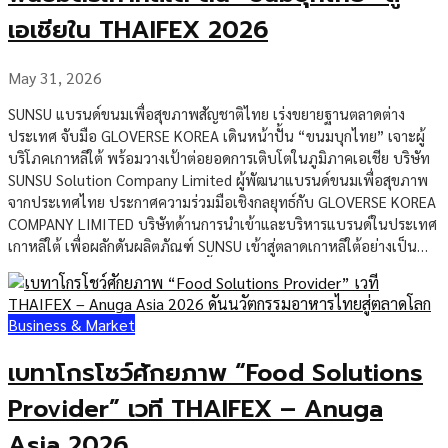
ในเลือดอย่างมีนัยสำคัญ ผลิตภัณฑ์ดังกล่าวเปิดตัวครั้งแรกในงาน
เอเชียใน THAIFEX 2026
THAIFEX – Anuga Asia […]
May 31, 2026
SUNSU แบรนด์ขนมเพื่อสุขภาพสัญชาติไทย เร่งขยายฐานตลาดต่าง
ประเทศ จับมือ GLOVERSE KOREA เดินหน้าปั้น “ขนมบุกไทย” เจาะผู้
บริโภคเกาหลีใต้ พร้อมวางเป้าต่อยอดการเติบโตในภูมิภาคเอเชีย บริษัท
SUNSU Solution Company Limited ผู้พัฒนาแบรนด์ขนมเพื่อสุขภาพ
จากประเทศไทย ประกาศความร่วมมือเชิงกลยุทธ์กับ GLOVERSE KOREA
COMPANY LIMITED บริษัทด้านการนำเข้าและบริหารแบรนด์ในประเทศ
เกาหลีใต้ เพื่อผลักดันผลิตภัณฑ์ SUNSU เข้าสู่ตลาดเกาหลีใต้อย่างเป็น
ทางการ ความร่วมมือดังกล่าวเกิดขึ้นผ่านพิธีลงนามบันทึกข้อตกลง หรือ
MOU ภายในงาน THAIFEX – Anuga Asia 2026 หนึ่งในเวทีแสดงสินค้า
อาหารและเครื่องดื่มระดับนานาชาติที่สำคัญของเอเชีย ซึ่งเป็นจุดนัดพบ
Business & Market
ของผู้ประกอบการ ผู้ซื้อ ผู้จัดจำหน่าย และนักลงทุนจากหลายประเทศ ดีล
ครั้งนี้สะท้อนทิศทางการเติบโตของแบรนด์อาหารไทยรุ่นใหม่ ที่ไม่ได้
เบทาโกรโชว์ศักยภาพ “Food Solutions
แข่งขันเฉพาะตลาดภายในประเทศ แต่เริ่มขยับสู่การสร้างแบรนด์ในระดับ
ภูมิภาค โดยเฉพาะตลาดเกาหลีใต้ ซึ่งเป็นหนึ่งในตลาดที่ผู้บริโภคให้ความ
Provider” เวที THAIFEX – Anuga
สำคัญกับสุขภาพ ไลฟ์สไตล์ และผลิตภัณฑ์อาหารที่มีความแตกต่างมาก
Asia 2026
ขึ้น ภายใต้ข้อตกลงนี้ GLOVERSE KOREA จะมีบทบาทสำคัญในการนำ