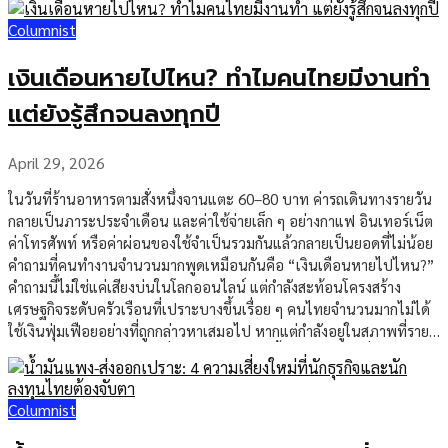
สาธารณะ ดังนั้น ความแม่นยำในการสื่อสารจึงเป็นหัวใจสำคัญที่ช่วยลด
Columnist
ความคลาดเคลื่อน และทำให้แบรนด์รักษาความน่าเชื่อถือได้ดีขึ้น จากการ
ส่งข่าว สู่การสร้างภาพลักษณ์แบรนด์ระยะยาว สิ่งที่ทำให้ PR Agency แตก
เงินเดือนหายไปไหน? ทำไมคนไทยมีงานทำ
ต่างจากการส่งข่าวทั่วไป คือความสามารถในการมองภาพรวมของแบรนด์
ไม่ใช่เพียงการเผยแพร่ข่าวแต่ละชิ้น แต่คือการวางลำดับการสื่อสารให้
แต่ยังรู้สึกจนลงทุกปี
แบรนด์ค่อย ๆ สร้างความน่าเชื่อถือในสายตาของสาธารณะ เมื่อแบรนด์มี
การสื่อสารอย่างต่อเนื่อง มีประเด็นที่ชัดเจน และปรากฏอยู่ในสื่อที่เหมาะ
April 29, 2026
สม ภาพจำของแบรนด์จะค่อย ๆ แข็งแรงขึ้น ทั้งในมุมของลูกค้า คู่ค้า นัก
ลงทุน และสังคม ในวันที่การแข่งขันทางธุรกิจไม่ได้วัดกันที่สินค้าและ
ในวันที่ร้านอาหารตามสั่งหนึ่งจานแตะ 60–80 บาท ค่ารถเดินทางรายวัน
บริการเพียงอย่างเดียว แต่ยังวัดกันที่ความน่าเชื่อถือและความสามารถใน
กลายเป็นภาระประจำเดือน และค่าใช้จ่ายเล็ก ๆ อย่างกาแฟ อินเทอร์เน็ต
การสื่อสาร PR Agency จึงกลายเป็นอีกหนึ่งกลไกสำคัญที่ช่วยให้แบรนด์ยืน
ค่าโทรศัพท์ หรือค่าผ่อนของใช้จำเป็นรวมกันแล้วกลายเป็นยอดที่ไม่น้อย
อยู่ในพื้นที่สื่อได้อย่างมั่นคง วัดผลการประชาสัมพันธ์ได้มากกว่าจำนวน
คำถามที่คนทำงานจำนวนมากพูดเหมือนกันคือ “เงินเดือนหายไปไหน?”
ข่าวที่เผยแพร่ ในอดีต การวัดผล PR อาจพิจารณาจากจำนวนข่าวที่ได้รับ
คำถามนี้ไม่ใช่แค่เสียงบ่นในโลกออนไลน์ แต่กำลังสะท้อนโครงสร้าง
การเผยแพร่ หรือมูลค่าสื่อเทียบเท่าโฆษณา แต่ในยุคดิจิทัล การวัดผลควร
เศรษฐกิจระดับครัวเรือนที่เปราะบางขึ้นเรื่อย ๆ คนไทยจำนวนมากไม่ได้
มองลึกกว่านั้น PR Agency […]
ใช้เงินฟุ่มเฟือยอย่างที่ถูกกล่าวหาเสมอไป หากแต่กำลังอยู่ในสภาพที่ราย
ได้โตไม่ทันค่าใช้จ่าย และเมื่อเงินสดไม่พอ หนี้จึงกลายเป็นเครื่องมือ
ประคองชีวิตประจำวัน ข้อมูลสำนักงานสถิติแห่งชาติระบุว่า ในช่วง 6
เดือนแรกของปี 2568 ครัวเรือนไทยมีรายได้เฉลี่ยเดือนละ 28,151 บาท
Columnist
ขณะที่ค่าใช้จ่ายเฉลี่ยอยู่ที่ 21,984 บาท โดยหมวดอาหาร เครื่องดื่ม และ
ยาสูบเป็นค่าใช้จ่ายสูงสุด 8,118 บาท รองลงมาคือค่าที่อยู่อาศัยและเครื่อง