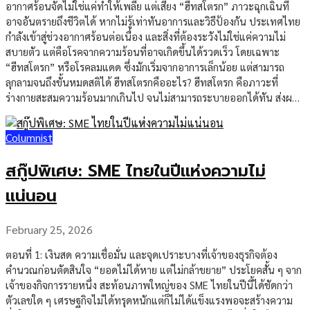
ของโลก เมื่อความขัดแย้งเพิ่มความรุนแรง นักลงทุนและตลาดซื้อขายล่วง
อากาศร้อนจัดไม่ใช่แค่ทำให้เพลีย แต่เสี่ยง “ฮีทสโตรก” ภาวะฉุกเฉินที่
หน้าจะรีบสะท้อน “ความเสี่ยง” เข้าไปในราคา นั่นหมายความว่า ต่อให้ยัง
อาจอันตรายถึงชีวิตได้ หากไม่รู้เท่าทันอาการและวิธีป้องกัน ประเทศไทย
ไม่มีภาพน้ำมันหายจากตลาดทันที ราคาก็สามารถพุ่งขึ้นได้ก่อนแล้ว
กำลังเข้าสู่ช่วงอากาศร้อนต่อเนื่อง และสิ่งที่ต้องระวังไม่ใช่แค่ความไม่
เพราะตลาดไม่รอให้เกิดวิกฤตจริงค่อยปรับตัว แต่จะประเมินล่วงหน้าว่า
สบายตัว แต่คือโรคจากความร้อนที่อาจเกิดขึ้นได้รวดเร็ว โดยเฉพาะ
อะไรอาจเกิดขึ้นถัดไป จุดที่ทั่วโลกจับตามากที่สุดคือเส้นทางเดินเรือสำคัญ
“ฮีทสโตรก” หรือโรคลมแดด ซึ่งมักเริ่มจากอาการเล็กน้อย แต่สามารถ
ในภูมิภาค ซึ่งหากเกิดการสะดุดแม้เพียงช่วงสั้น ๆ ก็อาจทำให้ทั้งราคา
ลุกลามจนถึงขั้นหมดสติได้ ฮีทสโตรกคืออะไร? ฮีทสโตรก คือภาวะที่
น้ำมัน ค่าระวางเรือ และต้นทุนประกันภัยพุ่งขึ้นพร้อมกัน น้ำมันไทยจะ
ร่างกายสะสมความร้อนมากเกินไป จนไม่สามารถระบายออกได้ทัน ส่งผล
ขาดไหม? คำตอบคือ “ยังไม่ถึงขั้นนั้น” คำถามที่คนไทยอยากรู้มากที่สุด
ให้อุณหภูมิในร่างกายสูงผิดปกติ และกระทบต่อระบบสำคัญของร่างกาย
คือ […]
จุดอันตรายของโรคนี้ สาเหตุที่ทำให้เกิดฮีทสโตรก สาเหตุหลักมักมาจาก
Columnist
การที่ร่างกายต้องเผชิญความร้อนเป็นเวลานาน หรือระบายความร้อนได้
ไม่ดีพอ พฤติกรรมเสี่ยง ใครบ้างที่เสี่ยงมากกว่าคนทั่วไป? ไม่ใช่แค่คน
สกู๊ปพิเศษ: SME ไทยในปีแห่งความไม่
ทำงานกลางแจ้งเท่านั้นที่ต้องระวัง แต่ยังรวมถึงกลุ่มเปราะบางที่ร่างกาย
รับมือกับความร้อนได้ยากกว่า กลุ่มเสี่ยงสำคัญ อาการเตือนที่ไม่ควรมอง
แน่นอน
ข้าม ฮีทสโตรกมักไม่เริ่มต้นด้วยอาการรุนแรงทันที หลายคนเริ่มจากอาการ
ที่ดูเหมือนเพลียแดดทั่วไป จึงทำให้มองข้าม สัญญาณเตือน หากมีอาการ
February 25, 2026
เหล่านี้ ไม่ควรฝืนทำกิจกรรมต่อ วิธีป้องกันที่ทำได้ทันที ข่าวนี้สำคัญตรงที่
ผู้อ่านสามารถนำไปใช้ได้จริงในชีวิตประจำวัน ไม่ต้องรอให้ป่วยก่อนค่อย
ตอนที่ 1: เงินสด ความเชื่อมั่น และจุดเปราะบางที่เจ้าของธุรกิจต้อง
ระวัง วิธีป้องกันฮีทสโตรก ถ้าเริ่มมีอาการ ต้องทำอย่างไร? เมื่อเริ่มมีอาการ
คำนวณก่อนตัดสินใจ “ยอดไม่ได้หาย แต่ไม่กล้าขยาย” ประโยคสั้น ๆ จาก
ผิดปกติ สิ่งสำคัญคือ “หยุดทันที” และลดความร้อนของร่างกายให้เร็วที่สุด
เจ้าของกิจการรายหนึ่ง สะท้อนภาพใหญ่ของ SME ไทยในปีนี้ได้ชัดกว่า
วิธีรับมือเบื้องต้น หน้าร้อนนี้ อย่าคิดว่าแค่เพลีย ฮีทสโตรกเป็นโรคที่อาจ
ตัวเลขใด ๆ เศรษฐกิจไม่ได้ทรุดหนักแต่ก็ไม่ได้แข็งแรงพอจะสร้างความ