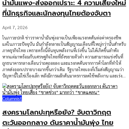
น้ำมันแพง-ส่งออกเปราะ: 4 ความเสี่ยงใหม่
ใช้ภายในบ้าน 4,678 บาท และค่าเดินทาง 3,405 บาท ตัวเลขเหล่านี้ดู
เหมือนครัวเรือนยัง “เหลือเงิน” หากมองแบบบัญชีง่าย ๆ แต่ชีวิตจริงซับ
ที่นักธุรกิจและนักลงทุนไทยต้องจับตา
ซ้อนกว่านั้น เพราะค่าใช้จ่ายจำนวนมากไม่ได้มาอย่างสม่ำเสมอ เช่น ค่า
รักษาพยาบาล ค่าเทอม ค่าซ่อมรถ ค่าเช่าบ้าน เงินช่วยครอบครัว หรือ
April 7, 2026
ภาระหนี้เดิมที่ต้องจ่ายทุกเดือน เมื่อรายจ่ายฉุกเฉินเกิดขึ้นเพียงครั้งเดียว
[…]
ในภาวะปกติ ข่าวราคาน้ำมันพุ่งอาจเป็นเพียงแรงกดดันต่อค่าครองชีพ
แต่ในภาวะปัจจุบัน มันกำลังกลายเป็นสัญญาณเตือนที่ใหญ่กว่านั้นสำหรับ
ภาคธุรกิจไทย เพราะครั้งนี้ต้นทุนพลังงานที่เร่งขึ้น ไม่ได้เกิดขึ้นลำพัง
หากแต่มาพร้อมกับเศรษฐกิจไทยที่ยังขยายตัวต่ำ ความสามารถแข่งขันที่
ถูกธนาคารกลางเตือนว่าถดถอยลง และแรงกดดันจากการค้าโลกที่ทำให้
ภาคส่งออกเปราะบางมากขึ้นกว่าเดิม รัฐบาลไทยเองก็เริ่มส่งสัญญาณว่า
ปัญหานี้ไม่ใช่เรื่องเล็ก หลังมีการผลักดันมาตรการลดใช้พลังงาน และเร่ง
วางแผนปฏิรูปเพื่อลดต้นทุนการทำธุรกิจในหลายด้าน สะท้อนว่าโจทย์
สำคัญของปีนี้ไม่ใช่แค่ทำอย่างไรให้เศรษฐกิจ “โต” แต่คือทำอย่างไรให้
ธุรกิจ “อยู่รอดและยังลงทุนต่อได้” ท่ามกลางต้นทุนที่สูงขึ้นและความไม่
Columnist
แน่นอนจากต่างประเทศ สำหรับนักธุรกิจและนักลงทุน ประเด็นนี้มีอย่าง
น้อย 4 เรื่องที่ต้องจับตาอย่างใกล้ชิด หนึ่ง ต้นทุนพลังงานจะไม่กระทบเท่า
สงครามโลกปะทุหรือยัง? จับตาวิกฤต
กันทุกธุรกิจ ธุรกิจขนส่ง โลจิสติกส์ อุตสาหกรรมการผลิต อาหาร เกษตร
และธุรกิจที่ใช้ไฟฟ้าหรือเชื้อเพลิงสูง จะรับแรงกดดันเร็วที่สุด เพราะเมื่อ
ตะวันออกกลาง ดันราคาน้ำมันพุ่ง ไทย
น้ำมันโลกพุ่งจากความตึงเครียดในตะวันออกกลาง ต้นทุนไม่ได้ขึ้นเฉพาะ