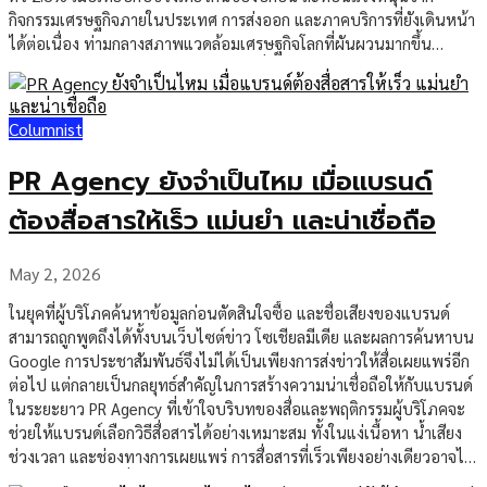
กิจกรรมเศรษฐกิจภายในประเทศ การส่งออก และภาคบริการที่ยังเดินหน้า
ภาพนี้สะท้อนว่าเศรษฐกิจไทยยังฟื้นตัวไม่ทั่วถึง แม้บางภาคส่วนจะได้รับ
ได้ต่อเนื่อง ท่ามกลางสภาพแวดล้อมเศรษฐกิจโลกที่ผันผวนมากขึ้น
แรงหนุนจากการท่องเที่ยว การส่งออก หรือมาตรการกระตุ้นจากภาครัฐ
อย่างไรก็ตาม ตัวเลข GDP ไตรมาสแรกที่ออกมาดีกว่าคาด ยังไม่อาจสรุป
แต่หากรายได้ของคนส่วนใหญ่ในชนบทยังไม่มั่นคง การฟื้นตัวโดยรวมก็
ได้ว่าเศรษฐกิจไทยพ้นจากภาวะเปราะบางแล้ว เพราะธนาคารแห่ง
อาจยังไม่แข็งแรงพอ อีกด้านหนึ่ง ภาระหนี้ของเกษตรกรยังซ้อนทับกับ
ประเทศไทย หรือ ธปท. ประเมินว่าเศรษฐกิจไทยปี 2569 จะขยายตัว
ปัญหาหนี้ครัวเรือนของประเทศ […]
Columnist
1.5% และปี 2570 ขยายตัว 2.0% ขณะที่เงินเฟ้อทั่วไปปี 2569 คาดว่าจะ
อยู่ที่ 2.9% ก่อนชะลอลงเหลือ 1.5% ในปี 2570 ไฮไลต์สำคัญ:เศรษฐกิจ
PR Agency ยังจำเป็นไหม เมื่อแบรนด์
ไทยกำลังฟื้นตัวแบบระมัดระวัง ตัวเลขไตรมาสแรกเป็นสัญญาณบวก แต่
ครึ่งปีหลังยังต้องเผชิญแรงกดดันจากต้นทุนพลังงาน เงินเฟ้อ และความ
ต้องสื่อสารให้เร็ว แม่นยำ และน่าเชื่อถือ
ไม่แน่นอนของเศรษฐกิจโลก เงินเฟ้อมีแนวโน้มขยับขึ้นตามพลังงานโลก
ประเด็นที่ต้องจับตาในช่วงที่เหลือของปีคือทิศทางเงินเฟ้อ […]
May 2, 2026
ในยุคที่ผู้บริโภคค้นหาข้อมูลก่อนตัดสินใจซื้อ และชื่อเสียงของแบรนด์
สามารถถูกพูดถึงได้ทั้งบนเว็บไซต์ข่าว โซเชียลมีเดีย และผลการค้นหาบน
Google การประชาสัมพันธ์จึงไม่ได้เป็นเพียงการส่งข่าวให้สื่อเผยแพร่อีก
ต่อไป แต่กลายเป็นกลยุทธ์สำคัญในการสร้างความน่าเชื่อถือให้กับแบรนด์
ในระยะยาว PR Agency ที่เข้าใจบริบทของสื่อและพฤติกรรมผู้บริโภคจะ
ช่วยให้แบรนด์เลือกวิธีสื่อสารได้อย่างเหมาะสม ทั้งในแง่เนื้อหา น้ำเสียง
ช่วงเวลา และช่องทางการเผยแพร่ การสื่อสารที่เร็วเพียงอย่างเดียวอาจไม่
เพียงพอ หากสารที่ออกไปไม่ชัดเจนหรือไม่ตรงกับความคาดหวังของ