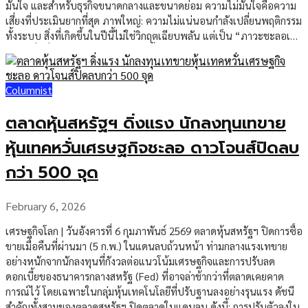
เริ่มจากอาการเล็กน้อย แต่จบลงรุนแรงได้ในเวลาไม่นาน สิ่งสำคัญไม่ใช่แค่
มั่นใจ และสำหรับธุรกิจขนาดกลางและขนาดย่อม ความไม่มั่นใจคือความ
รู้ว่าโรคนี้คืออะไร แต่ต้องรู้ด้วยว่า ใครเสี่ยง อาการแบบไหนอันตราย และ
เสี่ยงที่ประเมินยากที่สุด ภาพใหญ่: ความไม่แน่นอนกำลังเปลี่ยนพฤติกรรม
ป้องกันอย่างไร เพราะในวันที่อากาศร้อนจัด […]
ทั้งระบบ สิ่งที่เกิดขึ้นในปีนี้ไม่ใช่วิกฤตเฉียบพลัน แต่เป็น “ภาวะชะลอเชิง
ความเชื่อมั่น” กลไกมันทำงานแบบนี้: ผลลัพธ์คือเศรษฐกิจไม่หยุด แต่ไม่
เร่ง สำหรับ SME ปัญหาไม่ได้อยู่ที่ยอดขายลดทันที แต่อยู่ที่ “ความเร็วใน
การหมุนเงิน” และนี่คือจุดที่ธุรกิจจำนวนมากประเมินพลาด จุดเปราะบาง
Columnist
ที่เจ้าของกิจการต้องคำนวณทันที ถ้าคุณเป็นเจ้าของธุรกิจ ลองตอบ
คำถามเหล่านี้ 1. Cash Buffer คุณมีกี่เดือน? ถ้ายอดขายลดลง 20% วันนี้
ตลาดหุ้นสหรัฐฯ ดิ่งแรง นักลงทุนเทขาย
ธุรกิจคุณยังอยู่ได้กี่เดือนโดยไม่กู้เพิ่ม? มาตรฐานปลอดภัยในภาวะไม่
แน่นอนคือ อย่างน้อย 6 เดือนของค่าใช้จ่ายคงที่ ถ้าน้อยกว่า 3 เดือน
หุ้นเทคหวั่นเศรษฐกิจชะลอ ดาวโจนส์ปิดลบ
ถือว่าอยู่ในโซนเสี่ยง 2. รายได้กระจุกตัวแค่ไหน? ถ้าลูกค้า 3 รายแรกสร้าง
กว่า 500 จุด
รายได้เกิน […]
February 6, 2026
เศรษฐกิจโลก | วันอังคารที่ 6 กุมภาพันธ์ 2569 ตลาดหุ้นสหรัฐฯ ปิดการซื้อ
ขายเมื่อคืนที่ผ่านมา (5 ก.พ.) ในแดนลบถ้วนหน้า ท่ามกลางแรงเทขาย
อย่างหนักจากนักลงทุนที่กังวลต่อแนวโน้มเศรษฐกิจและการปรับลด
ดอกเบี้ยของธนาคารกลางสหรัฐ (Fed) ที่อาจล่าช้ากว่าที่ตลาดเคยคาด
การณ์ไว้ โดยเฉพาะในกลุ่มหุ้นเทคโนโลยีที่ปรับฐานลงอย่างรุนแรง ดัชนี
สำคัญทั้งสามของตลาดสหรัฐฯ ปิดตลาดในแดนลบ ดังนี้: การปรับตัวลงใน