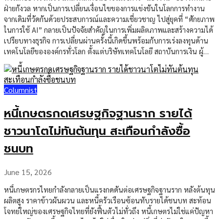
ฝ่ายกังวล หากเป็นการเปลี่ยนเงื่อนไขของการแข่งขันในโลกการทำงาน
จากเดิมที่วัดกันด้วยประสบการณ์และความเชี่ยวชาญ ไปสู่ยุคที่ “ศักยภาพ
ในการใช้ AI” กลายเป็นปัจจัยสำคัญในการเพิ่มผลิตภาพและสร้างความได้
เปรียบทางธุรกิจ การเปลี่ยนผ่านครั้งนี้เกิดขึ้นพร้อมกับการเร่งลงทุนด้าน
เทคโนโลยีขององค์กรทั่วโลก ตั้งแต่บริษัทเทคโนโลยี สถาบันการเงิน ผู้
ผลิตอุตสาหกรรม ไปจนถึงธุรกิจค้าปลีกและบริการ ต่างนำ AI เข้ามาเป็น
ส่วนหนึ่งของกระบวนการทำงาน เพื่อยกระดับประสิทธิภาพ ลดต้นทุน
และเพิ่มความสามารถในการแข่งขัน ตลาดแรงงานกำลังเข้าสู่ยุค “AI-
Columnist
Driven Workforce” ในช่วงหลายปีที่ผ่านมา คำถามที่ถูกพูดถึงอย่างต่อ
เนื่องคือ “AI จะเข้ามาแทนแรงงานมนุษย์หรือไม่” แต่เมื่อการประยุกต์ใช้
หนี้เกษตรกดเศรษฐกิจฐานราก รายได้
AI ขยายตัวอย่างรวดเร็ว คำถามดังกล่าวเริ่มเปลี่ยนเป็น “แรงงานที่
สามารถทำงานร่วมกับ AI จะได้เปรียบเพียงใด” ปัจจุบัน AI ไม่ได้ถูกจำกัด
ชาวนาโตไม่ทันต้นทุน สะเทือนกำลังซื้อ
บทบาทอยู่เพียงการสร้างข้อความหรือวิเคราะห์ข้อมูล แต่เริ่มเข้าไปเป็น
ชนบท
ส่วนหนึ่งของกระบวนการทำงานหลัก ไม่ว่าจะเป็นการจัดทำรายงาน การ
เขียนโปรแกรม การวิเคราะห์ข้อมูลเชิงลึก การบริหารความสัมพันธ์ลูกค้า
การวางแผนการตลาด ตลอดจนการสนับสนุนการตัดสินใจของผู้บริหาร
June 15, 2026
ผลลัพธ์ที่เห็นได้ชัด คือพนักงานหนึ่งคนสามารถสร้างผลงานได้มากกว่าที่
หนี้เกษตรกรไทยกำลังกลายเป็นแรงกดดันต่อเศรษฐกิจฐานราก หลังต้นทุน
เคยใช้แรงงานหลายคน ส่งผลให้ “ผลิตภาพต่อบุคลากร” (Productivity
ผลิตสูง ราคาข้าวผันผวน และหนี้ครัวเรือนซ้อนทับรายได้ชนบท สะท้อน
per Employee) กลายเป็นตัวชี้วัดสำคัญขององค์กรยุคใหม่ […]
โจทย์ใหญ่ของเศรษฐกิจไทยที่ยังฟื้นตัวไม่ทั่วถึง หนี้เกษตรไม่ใช่แค่ปัญหา