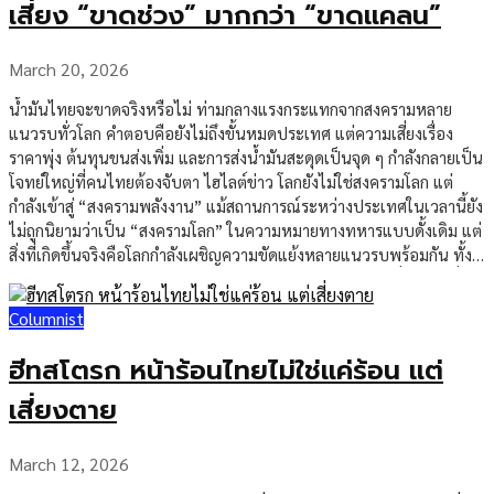
เสี่ยง “ขาดช่วง” มากกว่า “ขาดแคลน”
ค่าน้ำมัน แต่ยังลากไปถึงค่าขนส่ง ค่าวัตถุดิบบางประเภท และต้นทุน
บริหารสต๊อกด้วย ข้อมูลล่าสุดสะท้อนว่าความขัดแย้งในตะวันออกกลางได้
ดันราคาน้ำมันขึ้นอย่างรุนแรง และ IMF เตือนว่าผลที่ตามมาคือเงินเฟ้อสูง
March 20, 2026
ขึ้น ขณะที่การเติบโตของเศรษฐกิจโลกชะลอลง สอง กระแสเงินสดจะ
น้ำมันไทยจะขาดจริงหรือไม่ ท่ามกลางแรงกระแทกจากสงครามหลาย
สำคัญกว่าการเติบโตบนกระดาษ ในภาวะที่ต้นทุนผันผวน ผู้ประกอบการ
แนวรบทั่วโลก คำตอบคือยังไม่ถึงขั้นหมดประเทศ แต่ความเสี่ยงเรื่อง
จำนวนมากอาจยังมีรายได้ แต่กำไรจริงลดลง เพราะไม่สามารถผลักภาระ
ราคาพุ่ง ต้นทุนขนส่งเพิ่ม และการส่งน้ำมันสะดุดเป็นจุด ๆ กำลังกลายเป็น
ต้นทุนไปยังผู้บริโภคได้ทั้งหมด ธุรกิจที่มีอำนาจต่อรองต่ำ หรืออยู่ในตลาด
โจทย์ใหญ่ที่คนไทยต้องจับตา ไฮไลต์ข่าว โลกยังไม่ใช่สงครามโลก แต่
แข่งขันสูง จะเจอแรงบีบด้านมาร์จิ้นเร็วกว่ากลุ่มอื่น นี่ทำให้ตัวชี้วัดที่ควร
กำลังเข้าสู่ “สงครามพลังงาน” แม้สถานการณ์ระหว่างประเทศในเวลานี้ยัง
ถูกมองมากขึ้นในปีนี้ไม่ใช่เพียงยอดขาย แต่คือความสามารถในการรักษา
ไม่ถูกนิยามว่าเป็น “สงครามโลก” ในความหมายทางทหารแบบดั้งเดิม แต่
กระแสเงินสด สภาพคล่อง และวินัยด้านต้นทุน โดยเฉพาะในธุรกิจเอสเอ็
สิ่งที่เกิดขึ้นจริงคือโลกกำลังเผชิญความขัดแย้งหลายแนวรบพร้อมกัน ทั้ง
มอีที่เปราะบางต่อทั้งต้นทุนพลังงานและต้นทุนการเงิน สาม […]
ในยุโรป ตะวันออกกลาง และจุดเปราะบางด้านภูมิรัฐศาสตร์อื่น ๆ สิ่งที่น่า
กังวลที่สุดไม่ใช่เพียงการปะทะทางทหาร แต่คือผลกระทบที่ลามเข้า
Columnist
สู่ ระบบพลังงานโลก โดยเฉพาะน้ำมันดิบ ก๊าซธรรมชาติ เส้นทางเดินเรือ
และโครงสร้างพื้นฐานด้านพลังงาน หากจุดยุทธศาสตร์สำคัญถูกกระทบ
ฮีทสโตรก หน้าร้อนไทยไม่ใช่แค่ร้อน แต่
ราคาน้ำมันจะตอบสนองทันที แม้อุปทานจริงอาจยังไม่หายไปจากตลาด
ทั้งหมด พูดง่าย ๆ คือ วันนี้โลกอาจยังไม่เข้าสู่สงครามโลกเต็มรูปแบบ แต่
เสี่ยงตาย
กำลังอยู่ในภาวะ สงครามพลังงาน อย่างชัดเจน ทำไมสงคราม
ตะวันออกกลางจึงเขย่าราคาน้ำมันทั้งโลก เหตุผลสำคัญคือ
March 12, 2026
ตะวันออกกลางเป็นหนึ่งในศูนย์กลางการผลิตและขนส่งน้ำมันที่สำคัญที่สุด