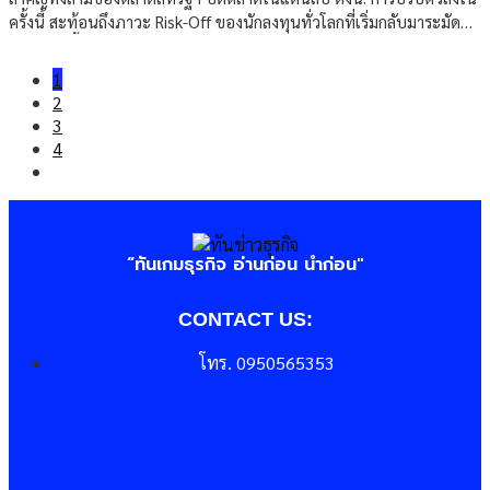
ครั้งนี้ สะท้อนถึงภาวะ Risk-Off ของนักลงทุนทั่วโลกที่เริ่มกลับมาระมัด
ระวังมากขึ้นต่อปัจจัยเศรษฐกิจมหภาค หุ้นเทคร่วงนำตลาด จากความ
กังวลด้านมูลค่าและแนวโน้มผลประกอบการ หุ้นในกลุ่มเทคโนโลยีซึ่ง
1
เป็นกลุ่มนำตลาดในปีที่ผ่านมา กลับกลายเป็นเป้าหมายของแรงขายใน
2
รอบนี้ โดยหุ้นใหญ่อย่าง Apple, Microsoft, Nvidia และ Meta ต่างปรับ
3
ตัวลงอย่างชัดเจน หลังจากราคาหุ้นก่อนหน้านี้ปรับขึ้นแรงจนเริ่มมีคำถาม
4
ถึง “มูลค่าที่เหมาะสม” นักวิเคราะห์หลายรายชี้ว่า การที่ตลาดแรงงาน
สหรัฐยังแข็งแกร่ง อาจทำให้ Fed ยังไม่ลดดอกเบี้ยในเร็ว ๆ นี้ ส่งผลให้
ต้นทุนการกู้ยืมยังอยู่ในระดับสูงต่อไป ซึ่งไม่เป็นผลดีต่อบริษัทเทคโนโลยี
ที่ต้องพึ่งพาแหล่งทุนจำนวนมากเพื่อขยายกิจการ สินทรัพย์เสี่ยงถูกเทขาย
ทั่วกระดาน นอกจากหุ้นแล้ว สินทรัพย์อื่น ๆ ที่มีความเสี่ยงสูงอย่าง บิต
“ทันเกมธุรกิจ อ่านก่อน นำก่อน"
คอยน์ (Bitcoin) และโลหะมีค่า เช่น ทองคำและเงิน ต่างก็ถูกเทขายตาม
ไปด้วย สะท้อนภาพรวมตลาดที่เข้าสู่โหมด “หนีความเสี่ยง” อย่างชัดเจน
CONTACT US:
ขณะเดียวกัน ดัชนีวัดความผันผวนของตลาดอย่าง VIX Index ก็ปรับตัว
สูงขึ้นเหนือระดับ 15 จุด […]
โทร. 0950565353