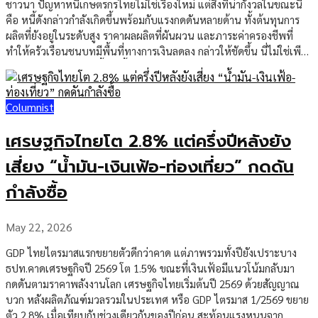
ชาวนา ปัญหาหนี้เกษตรกรไทยไม่ใช่เรื่องใหม่ แต่สิ่งที่น่ากังวลในขณะนี้
คือ หนี้ดังกล่าวกำลังเกิดขึ้นพร้อมกับแรงกดดันหลายด้าน ทั้งต้นทุนการ
ผลิตที่ยังอยู่ในระดับสูง ราคาผลผลิตที่ผันผวน และภาระค่าครองชีพที่
ทำให้ครัวเรือนชนบทมีพื้นที่ทางการเงินลดลง กล่าวให้ชัดขึ้น นี่ไม่ใช่เพียง
ปัญหาว่าเกษตรกรมีหนี้มากขึ้น แต่เป็นปัญหาว่า “รายได้ในอนาคต” ของ
เกษตรกรอาจไม่เพียงพอที่จะรองรับหนี้เดิมและต้นทุนรอบใหม่ได้อีกต่อ
ไป ภาคเกษตร โดยเฉพาะกลุ่มชาวนา ต้องเผชิญต้นทุนหลักหลายรายการ
Columnist
พร้อมกัน ตั้งแต่น้ำมัน ปุ๋ย ค่าแรง ค่าเช่าที่ดิน ไปจนถึงค่าเครื่องจักร เมื่อ
ราคาต้นทุนขยับขึ้น แต่ราคาข้าวและสินค้าเกษตรยังไม่แน่นอน รายได้
เศรษฐกิจไทยโต 2.8% แต่ครึ่งปีหลังยัง
สุทธิของเกษตรกรจึงถูกบีบลงอย่างต่อเนื่อง จุดนี้ทำให้ปัญหาหนี้เกษตรมี
ความซับซ้อนมากขึ้น เพราะหนี้จำนวนหนึ่งไม่ได้เกิดจากการบริโภค
เสี่ยง “น้ำมัน-เงินเฟ้อ-ท่องเที่ยว” กดดัน
ฟุ่มเฟือย แต่เกิดจากการกู้เพื่อให้สามารถผลิตต่อไปได้ เกษตรกรจำนวน
กำลังซื้อ
มากจึงอยู่ในสถานะที่ต้องกู้เงินเพื่อเริ่มฤดูกาลผลิตใหม่ ทั้งที่ยังไม่มั่นใจว่า
ราคาผลผลิตในอนาคตจะเพียงพอต่อการชำระหนี้หรือไม่ เศรษฐกิจ
ฐานรากอ่อนแรง กระทบมากกว่าภาคเกษตร ปัญหานี้มีความสำคัญต่อ
May 22, 2026
เศรษฐกิจไทยมากกว่าที่เห็น เพราะเกษตรกรไม่ได้เป็นเพียงผู้ผลิตอาหาร
GDP ไทยไตรมาสแรกขยายตัวดีกว่าคาด แต่ภาพรวมทั้งปียังเปราะบาง
แต่ยังเป็นฐานกำลังซื้อหลักของเศรษฐกิจต่างจังหวัด เมื่อรายได้เกษตรกร
ธปท.คาดเศรษฐกิจปี 2569 โต 1.5% ขณะที่เงินเฟ้อมีแนวโน้มกลับมา
ลดลง เงินหมุนเวียนในชุมชนก็ลดลงตาม ร้านค้าท้องถิ่น ตลาดสด ธุรกิจ
กดดันตามราคาพลังงานโลก เศรษฐกิจไทยเริ่มต้นปี 2569 ด้วยสัญญาณ
บริการขนาดเล็ก และผู้ประกอบการรายย่อยย่อมได้รับผลกระทบเป็นลูกโซ่
บวก หลังผลิตภัณฑ์มวลรวมในประเทศ หรือ GDP ไตรมาส 1/2569 ขยาย
นี่คือเหตุผลที่ปัญหาหนี้เกษตรไม่ควรถูกมองเป็นเพียงปัญหารายอาชีพ
ตัว 2.8% เมื่อเทียบกับช่วงเดียวกันของปีก่อน สะท้อนแรงหนุนจาก
แต่เป็นสัญญาณความเปราะบางของเศรษฐกิจฐานราก ในเชิงเศรษฐกิจ