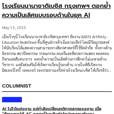
โรงเรียนนานาชาติเบซิส กรุงเทพฯ ตอกย้ำ
ความเป็นเลิศแบบรอบด้านในยุค AI
May 15, 2025
เมื่อเร็วๆนี้ โรงเรียนนานาชาติเบซิสกรุงเทพฯ จัดงาน BASIS Artfinity :
Education Redefined ขึ้นที่ศูนย์การค้าเอ็มควอเทียร์ โดยมีวัตถุประสงค์
ให้นักเรียนได้แสดงความสามารถทางศิลปศาสตร์ที่ไร้ขีดจำกัด ทั้งทางด้าน
จิตรกรรม สถาปัตยกรรม วรรณกรรม ดนตรีและศิลปะการแสดง ตลอดจน
กีฬาและสันทนาการ ตอกย้ำความเป็นเลิศด้านการศึกษาไม่เฉพาะด้าน
วิชาการ แต่ยังส่งเสริมให้เกิดการเรียนรู้รอบด้าน ภายในพิธีเปิดงาน
มิสเตอร์โทบี้ วอคเกอร์ รองประธานเครือข่ายโรงเรียนเบซิส ให้เกียรติร่วม
งานพร้อมด้วย ดร. วิลเล็ม ฟาน เดอร์ สลุยส์ ผู้อำนวยการโรงเรียน,
มิสเตอร์โจนาธาน ชวิมเมอร์ ผู้ก่อตั้งและกรรมการผู้จัดการ และ มิสเตอร์
COLUMNIST
เอียน ซาโต้ ผู้อำนวยการด้านวิชาการ และร่วมเสวนาในหัวข้อ “การศึกษา
แห่งอนาคต : AI จะมีบทบาทอย่างไร และโรงเรียนในเครือเบซิสมีทิศทาง
อย่างไร“ ซึ่งโรงเรียนนานาชาติเบซิส ให้ความสำคัญกับการเตรียมความ
Columnist
พร้อมให้นักเรียนมีความรู้และทักษะที่จะเผชิญกับสถานการณ์ใหม่ๆ รู้เท่า
AI ไม่ได้แย่งงาน แต่กำลังเปลี่ยนกติกาตลาดแรงงาน เมื่อ
ทันการเปลี่ยนแปลงของโลกปัจจุบัน โดยไม่ละทิ้งศาสตร์แขนงต่างๆที่เป็น
“ทักษะการใช้ AI” กลายเป็นแต้มต่อใหม่ของคนทำงาน