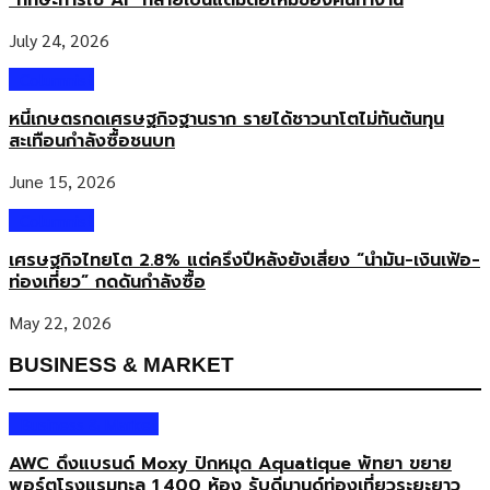
พื้นฐานสำคัญในการพัฒนาของมนุษย์ มิสเตอร์โทบี้ รองประธานเครือเบ
ซิส จากสหรัฐอเมริกา ตอกย้ำคำมั่นสัญญาที่โรงเรียนจะให้การศึกษาและ
July 24, 2026
โอกาสรอบด้านกับนักเรียน และมุ่งเน้นผลลัพธ์ที่เป็นเลิศ ”โรงเรียนเบซิส
เป็นโรงเรียนที่มุ่งเน้นความเป็นเลิศด้านวิชาการ ซึ่งไม่เพียงเฉพาะ
Columnist
คณิตศาสตร์ วิทยาศาสตร์ และภาษาศาสตร์ […]
หนี้เกษตรกดเศรษฐกิจฐานราก รายได้ชาวนาโตไม่ทันต้นทุน
สะเทือนกำลังซื้อชนบท
June 15, 2026
Columnist
เศรษฐกิจไทยโต 2.8% แต่ครึ่งปีหลังยังเสี่ยง “น้ำมัน-เงินเฟ้อ-
ท่องเที่ยว” กดดันกำลังซื้อ
May 22, 2026
BUSINESS & MARKET
Business & Market
AWC ดึงแบรนด์ Moxy ปักหมุด Aquatique พัทยา ขยาย
พอร์ตโรงแรมทะลุ 1,400 ห้อง รับดีมานด์ท่องเที่ยวระยะยาว