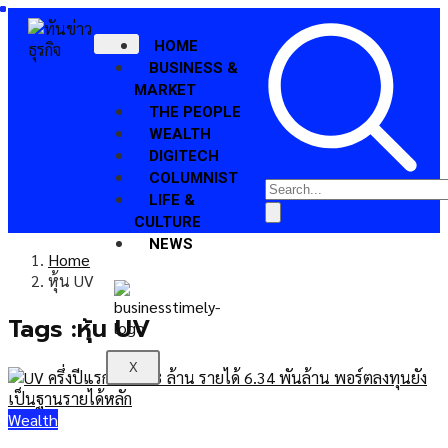
HOME
BUSINESS &
MARKET
THE PEOPLE
WEALTH
DIGITECH
COLUMNIST
LIFE &
CULTURE
NEWS
Home
หุ้น UV
Tags :หุ้น UV
X
Wealth