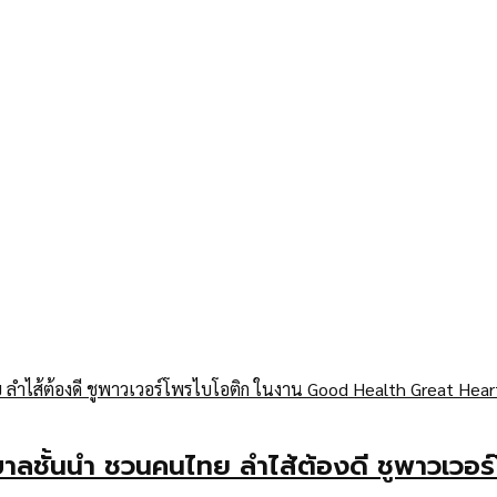
าบาลชั้นนำ ชวนคนไทย ลำไส้ต้องดี ชูพาวเว