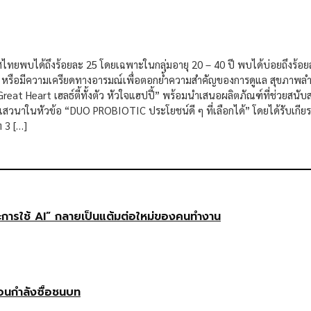
ทศไทยพบได้ถึงร้อยละ 25 โดยเฉพาะในกลุ่มอายุ 20 – 40 ปี พบได้บ่อยถึงร
กาย หรือมีความเครียดทางอารมณ์เพื่อตอกย้ำความสำคัญของการดูแล สุขภาพลำไส้ 
at Heart เฮลธ์ตี้ทั้งตัว หัวใจแฮปปี้” พร้อมนำเสนอผลิตภัณฑ์ที่ช่วยสนับส
วนาในหัวข้อ “DUO PROBIOTIC ประโยชน์ดี ๆ ที่เลือกได้” โดยได้รับเกียร
 3 […]
ษะการใช้ AI” กลายเป็นแต้มต่อใหม่ของคนทำงาน
ือนกำลังซื้อชนบท