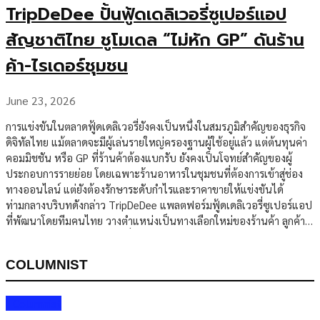
TripDeDee ปั้นฟู้ดเดลิเวอรี่ซูเปอร์แอป
สัญชาติไทย ชูโมเดล “ไม่หัก GP” ดันร้าน
ค้า-ไรเดอร์ชุมชน
June 23, 2026
การแข่งขันในตลาดฟู้ดเดลิเวอรี่ยังคงเป็นหนึ่งในสมรภูมิสำคัญของธุรกิจ
ดิจิทัลไทย แม้ตลาดจะมีผู้เล่นรายใหญ่ครองฐานผู้ใช้อยู่แล้ว แต่ต้นทุนค่า
คอมมิชชัน หรือ GP ที่ร้านค้าต้องแบกรับ ยังคงเป็นโจทย์สำคัญของผู้
ประกอบการรายย่อย โดยเฉพาะร้านอาหารในชุมชนที่ต้องการเข้าสู่ช่อง
ทางออนไลน์ แต่ยังต้องรักษาระดับกำไรและราคาขายให้แข่งขันได้
ท่ามกลางบริบทดังกล่าว TripDeDee แพลตฟอร์มฟู้ดเดลิเวอรี่ซูเปอร์แอป
ที่พัฒนาโดยทีมคนไทย วางตำแหน่งเป็นทางเลือกใหม่ของร้านค้า ลูกค้า
และไรเดอร์ ด้วยโมเดลธุรกิจที่ไม่หัก GP จากยอดขายร้านค้า พร้อมชู
แนวคิดการสร้างระบบเศรษฐกิจหมุนเวียนภายในประเทศ ผู้บริหาร
COLUMNIST
TripDeDee ระบุว่า แพลตฟอร์มถูกพัฒนาขึ้นจากการมองเห็นปัญหาเชิง
โครงสร้างของตลาดเดลิเวอรี่ โดยร้านอาหารจำนวนมากต้องแบกรับค่า
คอมมิชชันจากแพลตฟอร์ม ส่งผลให้กำไรลดลง ขณะที่บางร้านจำเป็นต้อง
Columnist
ปรับราคาอาหารสูงขึ้นเพื่อชดเชยต้นทุนดังกล่าว ในอีกด้านหนึ่ง ลูกค้ายัง