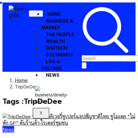
HOME
BUSINESS &
MARKET
THE PEOPLE
WEALTH
DIGITECH
COLUMNIST
LIFE &
CULTURE
NEWS
Home
TripDeDee
Tags :TripDeDee
X
News