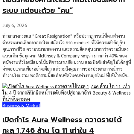
ระบบ แต่ชนะด้วย “คน”
July 6, 2026
ท่ามกลางกระแส “Great Resignation” หรือปรากฏการณ์ที่คนทำงาน
จำนวนมากเลือกลาออกโดยสมัครใจ จาก mindset ที่ให้ความสำคัญกับ
คุณภาพชีวิต ความหมายของงาน และความยืดหยุ่น มากกว่าความมั่นคง
แบบเดิม ข้อมูลจาก McKinsey & Company ระบุว่า มากกว่า 40% ของ
พนักงานทั่วโลกมีแนวโน้มพิจารณาเปลี่ยนงาน และปัจจัยสำคัญไม่ได้อยู่ที่
ค่าตอบแทนเพียงอย่างเดียว แต่รวมถึงคุณภาพของประสบการณ์การ
ทำงานโดยรวม พฤติกรรมนี้สะท้อนชัดในคนทำงานยุคใหม่ ที่ให้น้ำหนัก
กับ “ประสบการณ์การทำงาน” มากกว่าการอยู่ระยะยาว ส่งผลให้องค์กร
จำนวนมากยังเผชิญโจทย์เดิม คือ “รับคนได้ แต่รักษาไว้ไม่ได้” โดย
McKinsey & Company ชี้ว่า ปัจจัยที่ทำให้พนักงานเลือกอยู่ต่อ คือโอกาส
ในการเติบโต งานที่มีความหมาย และองค์กรที่เข้าใจชีวิตของพนักงานจริง
Business & Market
คำถามสำคัญจึงไม่ใช่แค่ “จะจ้างคนเก่งยังไง” แต่คือ “จะทำยังไงให้คน
เก่งอยากเติบโตไปกับองค์กร” Gen Z ไม่ได้ลาออกจากงาน แต่ลาออกจาก
เปิดกำไร Aura Wellness กวาดรายได้
“คุณภาพชีวิตที่ไม่ใช่” Insight ที่หลายองค์กรอาจมองข้าม คือ Gen Z ไม่
ทะลุ 1,746 ล้าน โต 11 เท่าใน 4
ได้ “ไม่อดทน” แต่ “ไม่ประนีประนอม” […]