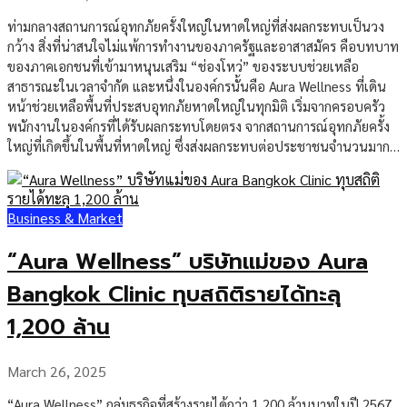
รอด”
ท่ามกลางสถานการณ์อุทกภัยครั้งใหญ่ในหาดใหญ่ที่ส่งผลกระทบเป็นวง
กว้าง สิ่งที่น่าสนใจไม่แพ้การทำงานของภาครัฐและอาสาสมัคร คือบทบาท
ของภาคเอกชนที่เข้ามาหนุนเสริม “ช่องโหว่” ของระบบช่วยเหลือ
สาธารณะในเวลาจำกัด และหนึ่งในองค์กรนั้นคือ Aura Wellness ที่เดิน
หน้าช่วยเหลือพื้นที่ประสบอุทกภัยหาดใหญ่ในทุกมิติ เริ่มจากครอบครัว
พนักงานในองค์กรที่ได้รับผลกระทบโดยตรง จากสถานการณ์อุทกภัยครั้ง
ใหญ่ที่เกิดขึ้นในพื้นที่หาดใหญ่ ซึ่งส่งผลกระทบต่อประชาชนจำนวนมาก
รวมถึงครอบครัวของพนักงาน Aura Wellness หลายคน องค์กรจึงมอบ
เงินสนับสนุน 20,000 บาทต่อครอบครัว เพื่อใช้ซ่อมแซมบ้านเรือนและ
บรรเทาความเสียหายที่เกิดขึ้น ช่วยให้ทุกครอบครัวสามารถกลับมายืนได้
Business & Market
อย่างมั่นคงอีกครั้ง ความช่วยเหลือถูกขยายสู่ชุมชน โดยองค์กรได้จัดส่ง
สิ่งของจำเป็นมูลค่า 100,000 บาท ลงพื้นที่อย่างรวดเร็วนอกจากนี้ องค์กร
“Aura Wellness” บริษัทแม่ของ Aura
ได้เร่งดำเนินการช่วยเหลืออย่างต่อเนื่องเพื่อบรรเทาความเดือดร้อนใน
เบื้องต้น โดยจัดส่งสิ่งของจำเป็นมูลค่า 100,000 บาท ลงพื้นที่เป็นการเร่ง
Bangkok Clinic ทุบสถิติรายได้ทะลุ
ด่วน เชิดชูเยาวชนไทย มอบทุนรวม 100,000 บาท แก่นิสิตจุฬาผู้พัฒนา
1,200 ล้าน
แอป “หาดใหญ่ต้องรอด” พร้อมเดินหน้าช่วยเหลือผู้ประสบอุทกภัยภาค
ใต้ ในขณะเดียวกัน Aura Wellness ยังได้ร่วมสนับสนุน นิสิตจุฬาลงกรณ์
มหาวิทยาลัย ผู้พัฒนาแพลตฟอร์ม “หาดใหญ่ต้องรอด” ซึ่งเป็นระบบแจ้ง
March 26, 2025
เหตุและขอความช่วยเหลือแบบเรียลไทม์จากประชาชนในพื้นที่
“Aura Wellness” กลุ่มธุรกิจที่สร้างรายได้กว่า 1,200 ล้านบาทในปี 2567
แพลตฟอร์มนี้เป็นผลงานของเยาวชนที่ต้องการช่วยเหลือสังคมในช่วง