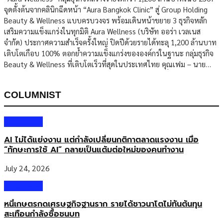
จุดตั้งต้นจากคลินิกฉีดหน้า “Aura Bangkok Clinic” สู่ Group Holding
วิกฤต และองค์กรมีความภาคภูมิใจที่ได้เป็นส่วนหนึ่งในการผลักดัน
Beauty & Wellness แบบครบวงจร พร้อมเดินหน้าขยาย 3 ธุรกิจหลัก
ศักยภาพของคนรุ่นใหม่ที่ใช้เทคโนโลยีเพื่อประโยชน์ของส่วนรวม โดยได้
เสริมความแข็งแกร่งในทุกมิติ Aura Wellness (บริษัท ออร่า เวลเนส
มอบทุนการศึกษารวม 100,000 บาท ให้แก่นายพัชรศิริ สีชาติ นิสิต
จำกัด) ประกาศความสำเร็จครั้งใหญ่ ปิดปีด้วยรายได้ทะลุ 1,200 ล้านบาท
จุฬาลงกรณ์มหาวิทยาลัย ผู้พัฒนาแพลตฟอร์ม […]
เติบโตเกือบ 100% ตอกย้ำความแข็งแกร่งขององค์กรในฐานะ กลุ่มธุรกิจ
Beauty & Wellness ที่เติบโตเร็วที่สุดในประเทศไทย คุณเฟม – นาย
แพทย์เจตบดินทร์ ประคุณศึกษาพันธ์ ประธานเจ้าหน้าที่บริหาร (CEO)
และ ผู้ก่อตั้ง Aura Wellness เปิดเผยว่า “ปีที่ผ่านมาเป็นปีแห่งการเติบโต
COLUMNIST
อย่างก้าวกระโดดของเรา จากจุดเริ่มต้นที่ Aura Bangkok Clinic […]
Columnist
AI ไม่ได้แย่งงาน แต่กำลังเปลี่ยนกติกาตลาดแรงงาน เมื่อ
“ทักษะการใช้ AI” กลายเป็นแต้มต่อใหม่ของคนทำงาน
July 24, 2026
Columnist
หนี้เกษตรกดเศรษฐกิจฐานราก รายได้ชาวนาโตไม่ทันต้นทุน
สะเทือนกำลังซื้อชนบท