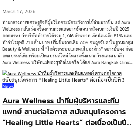
March 17, 2026
ท่ามกลางภาพเศรษฐกิจที่ผู้บริโภคระมัดระวังการใช้จ่ายมากขึ้น แต่ Aura
Wellness กลับเร่งเครื่องสวนกระแสอย่างชัดเจน หลังงบการเงินปี 2025
ออกมาพบว่าบริษัททำรายได้รวม 1,746 ล้านบาท เติบโตเฉลี่ย 81% และ
ทำกำไรสุทธิ 214 ล้านบาท เพิ่มขึ้นจากเดิม 74% จนถูกจับตาในฐานะกลุ่ม
Beauty & Wellness ที่ “โตด้วยระบบและคนในองค์กร” อย่างมั่นคง ต่อย
อดแบรนด์เดิมพร้อมเปิดแบรนด์ใหม่ โตแรงทั้งแนวกว้างและแนวลึก
Aura Wellness บริษัทแม่ของธุรกิจในเครือ ได้แก่ Aura Bangkok Clinic,
Aura Xpress, SOLAURA และ AURASOL Wellness & Spa เดินหน้าขยาย
การเติบโตแบบ “หลายทาง ไม่พึ่งตลาดเดียว” ผ่านการต่อยอดแบรนด์
หลัก Aura Bangkok Clinic ที่รองรับทั้งลูกค้าชาวไทยและชาวต่างชาติ
News
ควบคู่กับการเปิดแบรนด์ใหม่ Aura Xpress เพื่อขยายการเข้าถึงฐานลูกค้า
ที่หลากหลายยิ่งขึ้น ในฝั่ง Aura […]
Aura Wellness นำทีมผู้บริหารและทีม
แพทย์ สานต่อโอกาส สนับสนุนโครงการ
“Healing Little Hearts” ต่อเนื่องเป็นปีที่
3