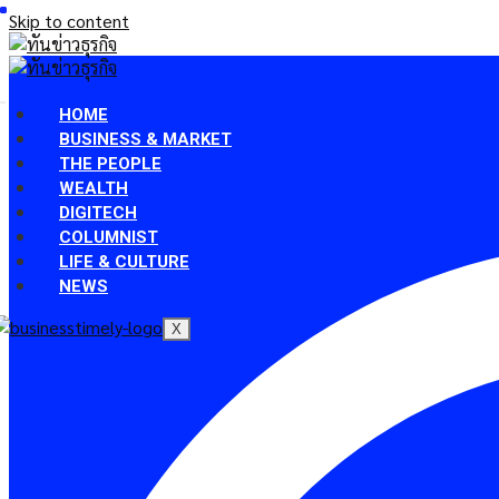
Skip to content
HOME
BUSINESS & MARKET
THE PEOPLE
WEALTH
DIGITECH
COLUMNIST
LIFE & CULTURE
NEWS
X