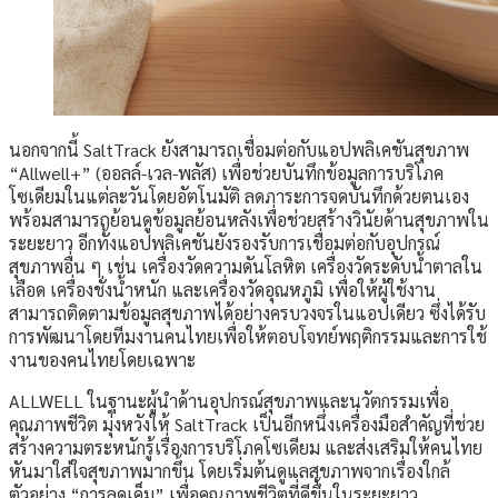
นอกจากนี้ SaltTrack ยังสามารถเชื่อมต่อกับแอปพลิเคชันสุขภาพ
“Allwell+” (ออลล์-เวล-พลัส) เพื่อช่วยบันทึกข้อมูลการบริโภค
โซเดียมในแต่ละวันโดยอัตโนมัติ ลดภาระการจดบันทึกด้วยตนเอง
พร้อมสามารถย้อนดูข้อมูลย้อนหลังเพื่อช่วยสร้างวินัยด้านสุขภาพใน
ระยะยาว อีกทั้งแอปพลิเคชันยังรองรับการเชื่อมต่อกับอุปกรณ์
สุขภาพอื่น ๆ เช่น เครื่องวัดความดันโลหิต เครื่องวัดระดับน้ำตาลใน
เลือด เครื่องชั่งน้ำหนัก และเครื่องวัดอุณหภูมิ เพื่อให้ผู้ใช้งาน
สามารถติดตามข้อมูลสุขภาพได้อย่างครบวงจรในแอปเดียว ซึ่งได้รับ
การพัฒนาโดยทีมงานคนไทยเพื่อให้ตอบโจทย์พฤติกรรมและการใช้
งานของคนไทยโดยเฉพาะ
ALLWELL ในฐานะผู้นำด้านอุปกรณ์สุขภาพและนวัตกรรมเพื่อ
คุณภาพชีวิต มุ่งหวังให้ SaltTrack เป็นอีกหนึ่งเครื่องมือสำคัญที่ช่วย
สร้างความตระหนักรู้เรื่องการบริโภคโซเดียม และส่งเสริมให้คนไทย
หันมาใส่ใจสุขภาพมากขึ้น โดยเริ่มต้นดูแลสุขภาพจากเรื่องใกล้
ตัวอย่าง “การลดเค็ม” เพื่อคุณภาพชีวิตที่ดีขึ้นในระยะยาว