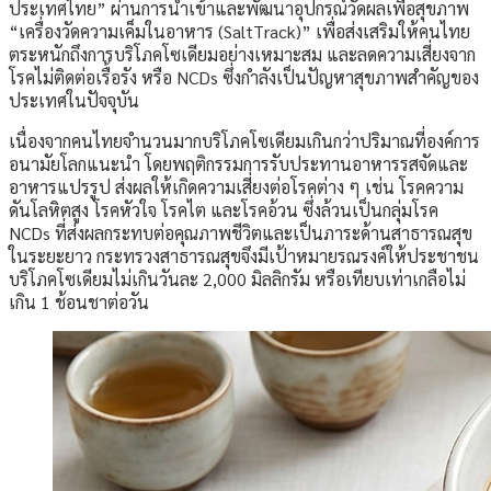
ประเทศไทย” ผ่านการนำเข้าและพัฒนาอุปกรณ์วัดผลเพื่อสุขภาพ
“เครื่องวัดความเค็มในอาหาร (SaltTrack)” เพื่อส่งเสริมให้คนไทย
ตระหนักถึงการบริโภคโซเดียมอย่างเหมาะสม และลดความเสี่ยงจาก
โรคไม่ติดต่อเรื้อรัง หรือ NCDs ซึ่งกำลังเป็นปัญหาสุขภาพสำคัญของ
ประเทศในปัจจุบัน
เนื่องจากคนไทยจำนวนมากบริโภคโซเดียมเกินกว่าปริมาณที่องค์การ
อนามัยโลกแนะนำ โดยพฤติกรรมการรับประทานอาหารรสจัดและ
อาหารแปรรูป ส่งผลให้เกิดความเสี่ยงต่อโรคต่าง ๆ เช่น โรคความ
ดันโลหิตสูง โรคหัวใจ โรคไต และโรคอ้วน ซึ่งล้วนเป็นกลุ่มโรค
NCDs ที่ส่งผลกระทบต่อคุณภาพชีวิตและเป็นภาระด้านสาธารณสุข
ในระยะยาว กระทรวงสาธารณสุขจึงมีเป้าหมายรณรงค์ให้ประชาชน
บริโภคโซเดียมไม่เกินวันละ 2,000 มิลลิกรัม หรือเทียบเท่าเกลือไม่
เกิน 1 ช้อนชาต่อวัน