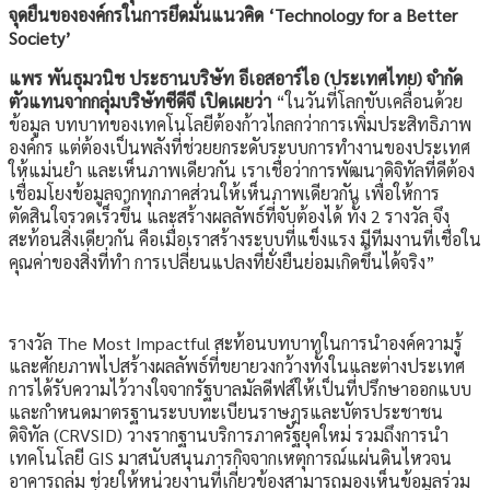
จุดยืนขององค์กรในการยึดมั่นแนวคิด ‘Technology for a Better
Society’
แพร พันธุมวนิช ประธานบริษัท อีเอสอาร์ไอ (ประเทศไทย) จำกัด
ตัวแทนจากกลุ่มบริษัทซีดีจี เปิดเผยว่า
“ในวันที่โลกขับเคลื่อนด้วย
ข้อมูล บทบาทของเทคโนโลยีต้องก้าวไกลกว่าการเพิ่มประสิทธิภาพ
องค์กร แต่ต้องเป็นพลังที่ช่วยยกระดับระบบการทำงานของประเทศ
ให้แม่นยำ และเห็นภาพเดียวกัน เราเชื่อว่าการพัฒนาดิจิทัลที่ดีต้อง
เชื่อมโยงข้อมูลจากทุกภาคส่วนให้เห็นภาพเดียวกัน เพื่อให้การ
ตัดสินใจรวดเร็วขึ้น และสร้างผลลัพธ์ที่จับต้องได้ ทั้ง 2 รางวัล จึง
สะท้อนสิ่งเดียวกัน คือเมื่อเราสร้างระบบที่แข็งแรง มีทีมงานที่เชื่อใน
คุณค่าของสิ่งที่ทำ การเปลี่ยนแปลงที่ยั่งยืนย่อมเกิดขึ้นได้จริง”
รางวัล The Most Impactful สะท้อนบทบาทในการนำองค์ความรู้
และศักยภาพไปสร้างผลลัพธ์ที่ขยายวงกว้างทั้งในและต่างประเทศ
การได้รับความไว้วางใจจากรัฐบาลมัลดีฟส์ให้เป็นที่ปรึกษาออกแบบ
และกำหนดมาตรฐานระบบทะเบียนราษฎรและบัตรประชาชน
ดิจิทัล (CRVSID) วางรากฐานบริการภาครัฐยุคใหม่ รวมถึงการนำ
เทคโนโลยี GIS มาสนับสนุนภารกิจจากเหตุการณ์แผ่นดินไหวจน
อาคารถล่ม ช่วยให้หน่วยงานที่เกี่ยวข้องสามารถมองเห็นข้อมูลร่วม