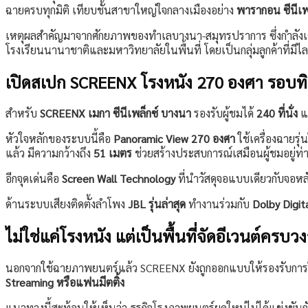
ฉายครบทุกมิติ เทียบชั้นสาขาใหญ่ใจกลางเมืองอย่าง
พารากอน ซีนีเพ
เหตุผลสำคัญมาจากศักยภาพของทำเลบางนา-สมุทรปราการ ซึ่งกำลังเติบโ
โรงเรียนนานาชาติและมหาวิทยาลัยในพื้นที่ โดยเป็นกลุ่มลูกค้าที่ม
เปิดสเปก SCREENX โรงหนัง 270 องศา รอบท
สำหรับ
SCREENX เมกา ซีนีเพล็กซ์ บางนา
รองรับผู้ชมได้
240 ที่นั่ง
แบ
หัวใจหลักของระบบนี้คือ
Panoramic View 270 องศา
ใช้เครื่องฉายรุ
แล้ว มีความกว้างถึง
51 เมตร
ช่วยสร้างประสบการณ์เสมือนผู้ชมอยู่ท
อีกจุดเด่นคือ
Screen Wall Technology
ที่นำวัสดุจอแบบเดียวกับจอหล
ด้านระบบเสียงติดตั้งลำโพง
JBL รุ่นล่าสุด
ทำงานร่วมกับ
Dolby Digit
ไม่ใช่แค่โรงหนัง แต่เป็นพื้นที่จัดอีเวนต์ครบว
นอกจากใช้ฉายภาพยนตร์แล้ว SCREENX ยังถูกออกแบบให้รองรับกา
Streaming หรือแฟนมีตติ้ง
แนวทางนี้สะท้อนให้เห็นว่า ธุรกิจโรงภาพยนตร์ยุคใหม่ไม่ได้แข่งขันก