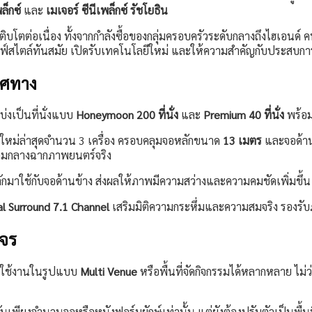
ล็กซ์
และ
เมเจอร์ ซีนีเพล็กซ์ รัชโยธิน
ตต่อเนื่อง ทั้งจากกำลังซื้อของกลุ่มครอบครัวระดับกลางถึงไฮเอนด์ 
ีไลฟ์สไตล์ทันสมัย เปิดรับเทคโนโลยีใหม่ และให้ความสำคัญกับประสบก
ิศทาง
่งเป็นที่นั่งแบบ
Honeymoon 200 ที่นั่ง
และ
Premium 40 ที่นั่ง
พร้อม
่นใหม่ล่าสุดจำนวน 3 เครื่อง ครอบคลุมจอหลักขนาด
13 เมตร
และจอด้าน
่ามกลางฉากภาพยนตร์จริง
ักมาใช้กับจอด้านข้าง ส่งผลให้ภาพมีความสว่างและความคมชัดเพิ่มขึ้
al Surround 7.1 Channel
เสริมมิติความกระหึ่มและความสมจริง รองรั
งจร
รใช้งานในรูปแบบ
Multi Venue
หรือพื้นที่จัดกิจกรรมได้หลากหลาย ไม่
ันเพียงจำนวนจอหรือหนังฟอร์มยักษ์เท่านั้น แต่ยังต้องปรับตัวเป็นพื้น