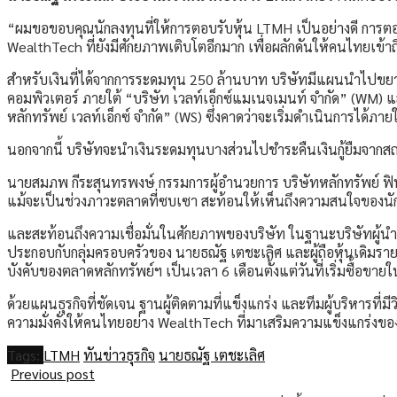
“ผมขอขอบคุณนักลงทุนที่ให้การตอบรับหุ้น LTMH เป็นอย่างดี การตอบร
WealthTech ที่ยังมีศักยภาพเติบโตอีกมาก เพื่อผลักดันให้คนไทยเข้า
สำหรับเงินที่ได้จากการระดมทุน 250 ล้านบาท บริษัทมีแผนนำไปขยา
คอมพิวเตอร์ ภายใต้ “บริษัท เวลท์เอ็กซ์แมเนจเมนท์ จำกัด” (WM) แ
หลักทรัพย์ เวลท์เอ็กซ์ จำกัด” (WS) ซึ่งคาดว่าจะเริ่มดำเนินการได้ภา
นอกจากนี้ บริษัทจะนำเงินระดมทุนบางส่วนไปชำระคืนเงินกู้ยืมจากสถาบ
นายสมภพ กีระสุนทรพงษ์ กรรมการผู้อำนวยการ บริษัทหลักทรัพย์ ฟิน
แม้จะเป็นช่วงภาวะตลาดที่ซบเซา สะท้อนให้เห็นถึงความสนใจของนักล
และสะท้อนถึงความเชื่อมั่นในศักยภาพของบริษัท ในฐานะบริษัทผู้นำส
ประกอบกับกลุ่มครอบครัวของ นายธณัฐ เตชะเลิศ และผู้ถือหุ้นเดิมรายอ
บังคับของตลาดหลักทรัพย์ฯ เป็นเวลา 6 เดือนตั้งแต่วันที่เริ่มซื้อขา
ด้วยแผนธุรกิจที่ชัดเจน ฐานผู้ติดตามที่แข็งแกร่ง และทีมผู้บริหารท
ความมั่งคั่งให้คนไทยอย่าง WealthTech ที่มาเสริมความแข็งแกร่ง
Tags:
LTMH
ทันข่าวธุรกิจ
นายธณัฐ เตชะเลิศ
Previous post