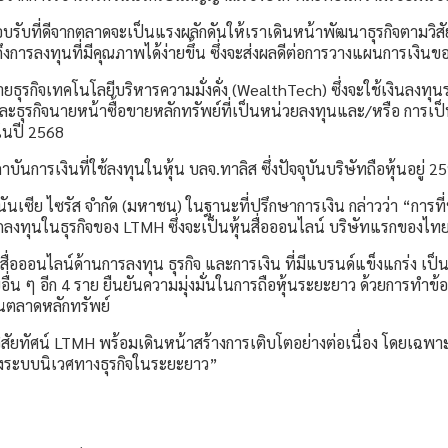
ับที่ดีจากตลาดจะเป็นแรงผลักดันให้เราเดินหน้าพัฒนาธุรกิจตามวิสัยท
ถึงการลงทุนที่มีคุณภาพได้ง่ายขึ้น ซึ่งจะส่งผลดีต่อการวางแผนการเง
ยธุรกิจเทคโนโลยีบริหารความมั่งคั่ง (WealthTech) ซึ่งจะใช้เงินล
ละธุรกิจนายหน้าซื้อขายหลักทรัพย์ที่เป็นหน่วยลงทุนและ/หรือ การเป
ยในปี 2568
ันการเงินที่ใช้ลงทุนในหุ้น บลจ.ทาลิส ซึ่งปัจจุบันบริษัทถือหุ้นอยู่ 
ันเซีย ไซรัส จำกัด (มหาชน) ในฐานะที่ปรึกษาการเงิน กล่าวว่า “การ
งทุนในธุรกิจของ LTMH ซึ่งจะเป็นหุ้นสื่อออนไลน์ บริษัทแรกของไทยท
ื่อออนไลน์ด้านการลงทุน ธุรกิจ และการเงิน ที่มีแบรนด์แข็งแกร่ง เป
ื่น ๆ อีก 4 ราย ยืนยันความมุ่งมั่นในการถือหุ้นระยะยาว ด้วยการทำข้
ยในตลาดหลักทรัพย์
ี่มีวิสัยทัศน์ LTMH พร้อมเดินหน้าสร้างการเติบโตอย่างต่อเนื่อง โดยเ
ของระบบนิเวศทางธุรกิจในระยะยาว”