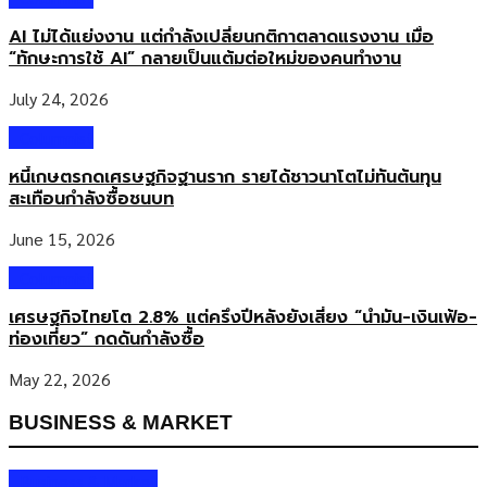
ภายใต้ความร่วมมือนี้ W TOKYO จะนำความเชี่ยวชาญด้านวัฒนธรรม
AI ไม่ได้แย่งงาน แต่กำลังเปลี่ยนกติกาตลาดแรงงาน เมื่อ
ญี่ปุ่น วัฒนธรรมเยาวชน คอนเทนต์ด้านความบันเทิง เครือข่ายครีเอเตอร์
“ทักษะการใช้ AI” กลายเป็นแต้มต่อใหม่ของคนทำงาน
การพัฒนาแบรนด์ และทรัพย์สินทางปัญญา (IP) มาสนับสนุนโครงการ
ขณะที่ Shop
July 24, 2026
Columnist
หนี้เกษตรกดเศรษฐกิจฐานราก รายได้ชาวนาโตไม่ทันต้นทุน
สะเทือนกำลังซื้อชนบท
June 15, 2026
Columnist
เศรษฐกิจไทยโต 2.8% แต่ครึ่งปีหลังยังเสี่ยง “น้ำมัน-เงินเฟ้อ-
ท่องเที่ยว” กดดันกำลังซื้อ
May 22, 2026
BUSINESS & MARKET
Business & Market