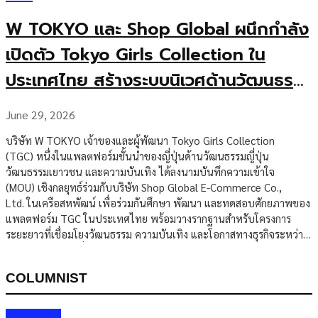
W TOKYO และ Shop Global ผนึกกำลัง
เปิดตัว Tokyo Girls Collection ใน
ประเทศไทย สร้างระบบนิเวศด้านวัฒนธร
รมและครีเอเตอร์รูปแบบใหม่ เชื่อม
June 29, 2026
ประเทศไทยและญี่ปุ่น
บริษัท W TOKYO เจ้าของและผู้พัฒนา Tokyo Girls Collection
(TGC) หนึ่งในแพลตฟอร์มชั้นนำของญี่ปุ่นด้านวัฒนธรรมญี่ปุ่น
วัฒนธรรมเยาวชน และความบันเทิง ได้ลงนามบันทึกความเข้าใจ
(MOU) เชิงกลยุทธ์ร่วมกับบริษัท Shop Global E-Commerce Co.,
Ltd. ในเครือสหพัฒน์ เพื่อร่วมกันศึกษา พัฒนา และทดสอบศักยภาพของ
แพลตฟอร์ม TGC ในประเทศไทย พร้อมวางรากฐานสำหรับโครงการ
ระยะยาวที่เชื่อมโยงวัฒนธรรม ความบันเทิง และโอกาสทางธุรกิจระหว่าง
ประเทศไทยและญี่ปุ่น ความร่วมมือดังกล่าวจะเริ่มต้นด้วยกิจกรรม TGC
BKK Teaser ภายในงานสหกรุ๊ปแฟร์ ครั้งที่ 30 เพื่อแนะนำแนวคิด
COLUMNIST
ของ TGC สู่ตลาดไทย และเป็นก้าวแรกในการสร้างแพลตฟอร์มที่รวบรวม
แบรนด์ ครีเอเตอร์ คอนเทนต์ และผู้บริโภครุ่นใหม่จากทั้งสองประเทศ
ผ่านวัฒนธรรมญี่ปุ่น วัฒนธรรมเยาวชน ความบันเทิง และการพาณิชย์
Columnist