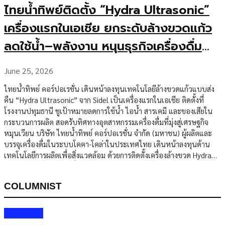
ไทยน้ำทิพย์ติดตั้ง “Hydra Ultrasonic”
เครื่องแรกในเอเชีย ยกระดับล้างขวดแก้ว
ลดใช้น้ำ–พลังงาน หนุนธุรกิจเครื่องดื่ม
ยั่งยืน
June 25, 2026
ไทยน้ำทิพย์ คอร์ปอเรชั่น เดินหน้าลงทุนเทคโนโลยีล้างขวดแก้วแบบส่ง
คืน “Hydra Ultrasonic” จาก Sidel เป็นเครื่องแรกในเอเชีย ติดตั้งที่
โรงงานปทุมธานี ชูเป้าหมายลดการใช้น้ำ ไอน้ำ สารเคมี และของเสียใน
กระบวนการผลิต สอดรับทิศทางอุตสาหกรรมเครื่องดื่มที่มุ่งสู่เศรษฐกิจ
หมุนเวียน บริษัท ไทยน้ำทิพย์ คอร์ปอเรชั่น จำกัด (มหาชน) ผู้ผลิตและ
บรรจุเครื่องดื่มในระบบโคคา-โคล่าในประเทศไทย เดินหน้าลงทุนด้าน
เทคโนโลยีการผลิตเพื่อสิ่งแวดล้อม ด้วยการติดตั้งเครื่องล้างขวด Hydra
Ultrasonic จาก Sidel ที่โรงงานจังหวัดปทุมธานี นับเป็นการนำ
เทคโนโลยีดังกล่าวมาใช้เป็นครั้งแรกในเอเชีย การติดตั้งครั้งนี้ถือเป็นหมุด
COLUMNIST
หมายสำคัญของไทยน้ำทิพย์ในการยกระดับประสิทธิภาพการล้างขวดแก้ว
แบบส่งคืน ซึ่งเป็นบรรจุภัณฑ์หลักในห่วงโซ่อุปทานเครื่องดื่มของบริษัท
โดยเฉพาะในตลาดไทยที่ระบบขวดแก้วหมุนเวียนยังมีบทบาทสูง ทั้งใน
Columnist
ด้านต้นทุน การกระจายสินค้า และการลดผลกระทบต่อสิ่งแวดล้อม Hydra