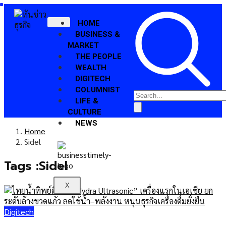
HOME
BUSINESS &
MARKET
THE PEOPLE
WEALTH
DIGITECH
COLUMNIST
LIFE &
CULTURE
NEWS
Home
Sidel
Tags :Sidel
X
Digitech