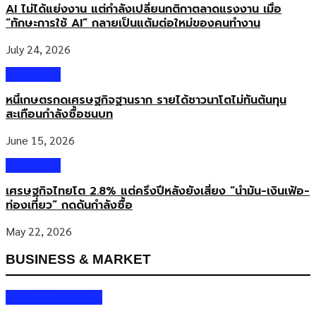
AI ไม่ได้แย่งงาน แต่กำลังเปลี่ยนกติกาตลาดแรงงาน เมื่อ
Ultrasonic เป็นระบบล้างขวดที่ Sidel เปิดตัวอย่างเป็นทางการในปี
“ทักษะการใช้ AI” กลายเป็นแต้มต่อใหม่ของคนทำงาน
2567 โดยนำเทคโนโลยีอัลตราโซนิกมาเสริมประสิทธิภาพการทำความ
สะอาดขวดแก้ว ช่วยจัดการคราบสกปรกทั้งด้านในและด้านนอกขวดได้
July 24, 2026
อย่างมีประสิทธิภาพ ขณะเดียวกันยังออกแบบมาเพื่อลดการใช้น้ำ
พลังงาน และสารเคมีในกระบวนการผลิต ขวดแก้วแบบส่งคืน หัวใจของ
Columnist
ธุรกิจเครื่องดื่มหมุนเวียน ในอุตสาหกรรมเครื่องดื่ม ขวดแก้วแบบส่งคืนยัง
หนี้เกษตรกดเศรษฐกิจฐานราก รายได้ชาวนาโตไม่ทันต้นทุน
คงเป็นหนึ่งในบรรจุภัณฑ์ที่มีความสำคัญต่อระบบเศรษฐกิจหมุนเวียน
สะเทือนกำลังซื้อชนบท
เนื่องจากสามารถนำกลับมาใช้ซ้ำได้หลายรอบ แต่หัวใจสำคัญคือ
กระบวนการล้างทำความสะอาดที่ต้องได้มาตรฐานสูง ทั้งด้านความ
June 15, 2026
ปลอดภัย คุณภาพสินค้า และความเชื่อมั่นของผู้บริโภค นิโคลัส […]
Columnist
เศรษฐกิจไทยโต 2.8% แต่ครึ่งปีหลังยังเสี่ยง “น้ำมัน-เงินเฟ้อ-
ท่องเที่ยว” กดดันกำลังซื้อ
May 22, 2026
BUSINESS & MARKET
Business & Market