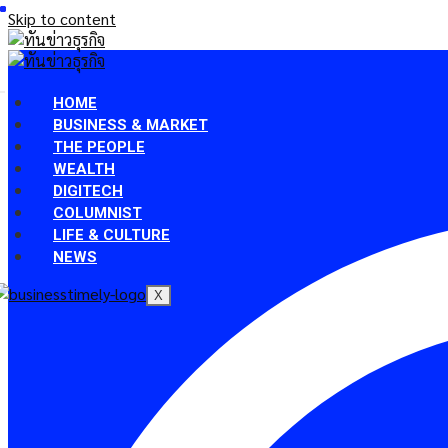
Skip to content
HOME
BUSINESS & MARKET
THE PEOPLE
WEALTH
DIGITECH
COLUMNIST
LIFE & CULTURE
NEWS
X