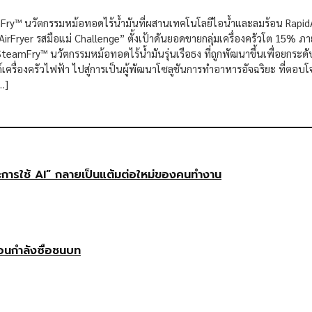
teamFry™ นวัตกรรมหม้อทอดไร้น้ำมันที่ผสานเทคโนโลยีไอน้ำและลมร้อน RapidA
ryer รสมือแม่ Challenge” ตั้งเป้าดันยอดขายกลุ่มเครื่องครัวโต 15% ภายใ
 SteamFry™ นวัตกรรมหม้อทอดไร้น้ำมันรุ่นเรือธง ที่ถูกพัฒนาขึ้นเพื่อย
ื่องครัวไฟฟ้า ไปสู่การเป็นผู้พัฒนาโซลูชันการทำอาหารอัจฉริยะ ที่ตอบโจท
…]
ษะการใช้ AI” กลายเป็นแต้มต่อใหม่ของคนทำงาน
ือนกำลังซื้อชนบท