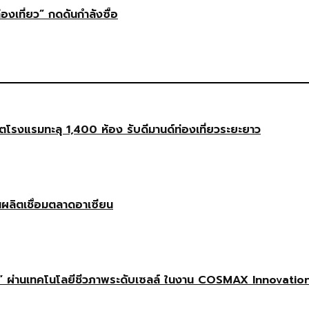
่องเที่ยว” กดดันกำลังซื้อ
งแรมทะลุ 1,400 ห้อง รับดีมานด์ท่องเที่ยวระยะยาว
นผลิตเชื่อมตลาดอาเซียน
 ผ่านเทคโนโลยีชีวภาพระดับเซลล์ ในงาน COSMAX Innovatio