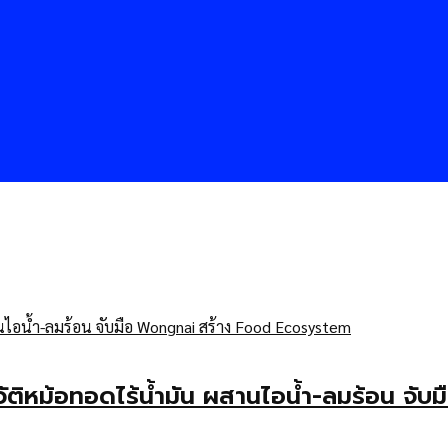
วัติหม้อทอดไร้น้ำมัน ผสานไอน้ำ-ลมร้อน จั