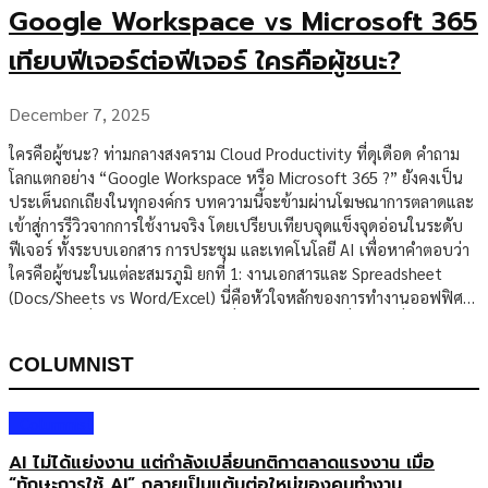
Google Workspace vs Microsoft 365
เทียบฟีเจอร์ต่อฟีเจอร์ ใครคือผู้ชนะ?
December 7, 2025
ใครคือผู้ชนะ? ท่ามกลางสงคราม Cloud Productivity ที่ดุเดือด คำถาม
โลกแตกอย่าง “Google Workspace หรือ Microsoft 365 ?” ยังคงเป็น
ประเด็นถกเถียงในทุกองค์กร บทความนี้จะข้ามผ่านโฆษณาการตลาดและ
เข้าสู่การรีวิวจากการใช้งานจริง โดยเปรียบเทียบจุดแข็งจุดอ่อนในระดับ
ฟีเจอร์ ทั้งระบบเอกสาร การประชุม และเทคโนโลยี AI เพื่อหาคำตอบว่า
ใครคือผู้ชนะในแต่ละสมรภูมิ ยกที่ 1: งานเอกสารและ Spreadsheet
(Docs/Sheets vs Word/Excel) นี่คือหัวใจหลักของการทำงานออฟฟิศ
และเป็นจุดที่เห็นความต่างชัดเจนที่สุด คำตัดสิน: ยกที่ 2: การสื่อสารและ
การประชุม (Meet vs Teams) คำตัดสิน: ยกที่ 3: ระบบจัดเก็บข้อมูลและ
COLUMNIST
การค้นหา (Drive vs OneDrive) คำตัดสิน: ยกให้ Google Workspace
(ระบบค้นหาและการจัดการไฟล์บน Cloud ทำได้ User-friendly กว่าอย่าง
ชัดเจน) ยกที่ 4: สงคราม […]
Columnist
AI ไม่ได้แย่งงาน แต่กำลังเปลี่ยนกติกาตลาดแรงงาน เมื่อ
“ทักษะการใช้ AI” กลายเป็นแต้มต่อใหม่ของคนทำงาน