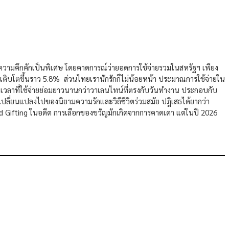
วามคึกคักเป็นพิเศษ โดยคาดการณ์ว่ายอดการใช้จ่ายรวมในสหรัฐฯ เพียง
ไทนเติบโตขึ้นราว 5.8% ส่วนไทยเรานักรักก็ไม่น้อยหน้า ประมาณการใช้จ่ายใน
วงเวลาที่ใช้จ่ายย่อมยาวนานกว่าวาเลนไทน์ที่ตรงกับวันทำงาน ประกอบกับ
ี่เปลี่ยนแปลงไปของนิยามความรักและวิถีชีวิตร่วมสมัย ปฎิเสธได้ยากว่า
zed Gifting ในอดีต การเลือกของขวัญมักเกิดจากการคาดเดา แต่ในปี 2026