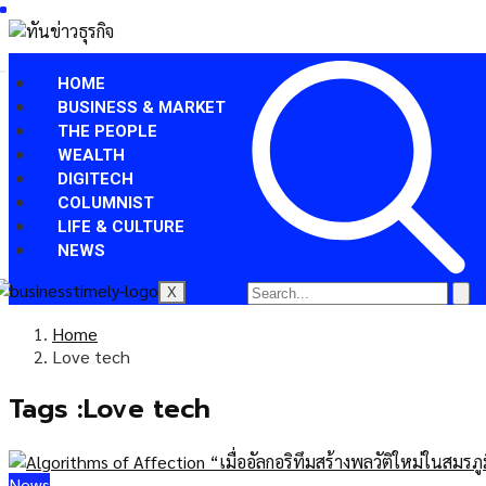
HOME
BUSINESS & MARKET
THE PEOPLE
WEALTH
DIGITECH
COLUMNIST
LIFE & CULTURE
NEWS
X
Home
Love tech
Tags :Love tech
News