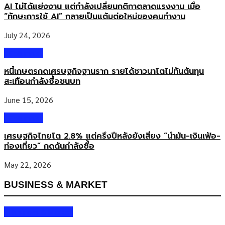
AI ไม่ได้แย่งงาน แต่กำลังเปลี่ยนกติกาตลาดแรงงาน เมื่อ
Ultrasonic เป็นระบบล้างขวดที่ Sidel เปิดตัวอย่างเป็นทางการในปี
“ทักษะการใช้ AI” กลายเป็นแต้มต่อใหม่ของคนทำงาน
2567 โดยนำเทคโนโลยีอัลตราโซนิกมาเสริมประสิทธิภาพการทำความ
สะอาดขวดแก้ว ช่วยจัดการคราบสกปรกทั้งด้านในและด้านนอกขวดได้
July 24, 2026
อย่างมีประสิทธิภาพ ขณะเดียวกันยังออกแบบมาเพื่อลดการใช้น้ำ
พลังงาน และสารเคมีในกระบวนการผลิต ขวดแก้วแบบส่งคืน หัวใจของ
Columnist
ธุรกิจเครื่องดื่มหมุนเวียน ในอุตสาหกรรมเครื่องดื่ม ขวดแก้วแบบส่งคืนยัง
หนี้เกษตรกดเศรษฐกิจฐานราก รายได้ชาวนาโตไม่ทันต้นทุน
คงเป็นหนึ่งในบรรจุภัณฑ์ที่มีความสำคัญต่อระบบเศรษฐกิจหมุนเวียน
สะเทือนกำลังซื้อชนบท
เนื่องจากสามารถนำกลับมาใช้ซ้ำได้หลายรอบ แต่หัวใจสำคัญคือ
กระบวนการล้างทำความสะอาดที่ต้องได้มาตรฐานสูง ทั้งด้านความ
June 15, 2026
ปลอดภัย คุณภาพสินค้า และความเชื่อมั่นของผู้บริโภค นิโคลัส […]
Columnist
เศรษฐกิจไทยโต 2.8% แต่ครึ่งปีหลังยังเสี่ยง “น้ำมัน-เงินเฟ้อ-
ท่องเที่ยว” กดดันกำลังซื้อ
May 22, 2026
BUSINESS & MARKET
Business & Market