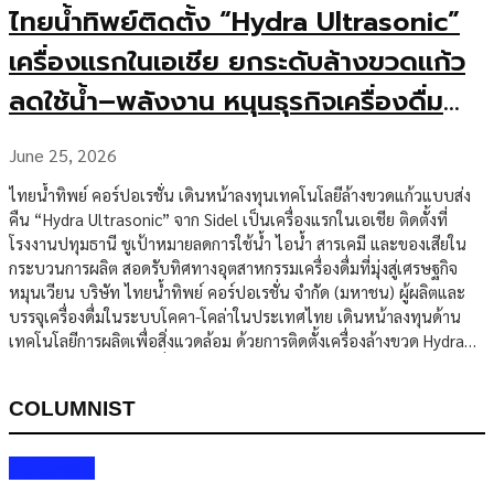
ไทยน้ำทิพย์ติดตั้ง “Hydra Ultrasonic”
เครื่องแรกในเอเชีย ยกระดับล้างขวดแก้ว
ลดใช้น้ำ–พลังงาน หนุนธุรกิจเครื่องดื่ม
ยั่งยืน
June 25, 2026
ไทยน้ำทิพย์ คอร์ปอเรชั่น เดินหน้าลงทุนเทคโนโลยีล้างขวดแก้วแบบส่ง
คืน “Hydra Ultrasonic” จาก Sidel เป็นเครื่องแรกในเอเชีย ติดตั้งที่
โรงงานปทุมธานี ชูเป้าหมายลดการใช้น้ำ ไอน้ำ สารเคมี และของเสียใน
กระบวนการผลิต สอดรับทิศทางอุตสาหกรรมเครื่องดื่มที่มุ่งสู่เศรษฐกิจ
หมุนเวียน บริษัท ไทยน้ำทิพย์ คอร์ปอเรชั่น จำกัด (มหาชน) ผู้ผลิตและ
บรรจุเครื่องดื่มในระบบโคคา-โคล่าในประเทศไทย เดินหน้าลงทุนด้าน
เทคโนโลยีการผลิตเพื่อสิ่งแวดล้อม ด้วยการติดตั้งเครื่องล้างขวด Hydra
Ultrasonic จาก Sidel ที่โรงงานจังหวัดปทุมธานี นับเป็นการนำ
เทคโนโลยีดังกล่าวมาใช้เป็นครั้งแรกในเอเชีย การติดตั้งครั้งนี้ถือเป็นหมุด
COLUMNIST
หมายสำคัญของไทยน้ำทิพย์ในการยกระดับประสิทธิภาพการล้างขวดแก้ว
แบบส่งคืน ซึ่งเป็นบรรจุภัณฑ์หลักในห่วงโซ่อุปทานเครื่องดื่มของบริษัท
โดยเฉพาะในตลาดไทยที่ระบบขวดแก้วหมุนเวียนยังมีบทบาทสูง ทั้งใน
Columnist
ด้านต้นทุน การกระจายสินค้า และการลดผลกระทบต่อสิ่งแวดล้อม Hydra