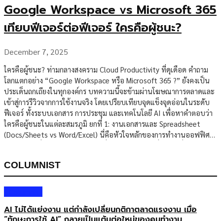
Google Workspace vs Microsoft 365
เทียบฟีเจอร์ต่อฟีเจอร์ ใครคือผู้ชนะ?
December 7, 2025
ใครคือผู้ชนะ? ท่ามกลางสงคราม Cloud Productivity ที่ดุเดือด คำถาม
โลกแตกอย่าง “Google Workspace หรือ Microsoft 365 ?” ยังคงเป็น
ประเด็นถกเถียงในทุกองค์กร บทความนี้จะข้ามผ่านโฆษณาการตลาดและ
เข้าสู่การรีวิวจากการใช้งานจริง โดยเปรียบเทียบจุดแข็งจุดอ่อนในระดับ
ฟีเจอร์ ทั้งระบบเอกสาร การประชุม และเทคโนโลยี AI เพื่อหาคำตอบว่า
ใครคือผู้ชนะในแต่ละสมรภูมิ ยกที่ 1: งานเอกสารและ Spreadsheet
(Docs/Sheets vs Word/Excel) นี่คือหัวใจหลักของการทำงานออฟฟิศ
และเป็นจุดที่เห็นความต่างชัดเจนที่สุด คำตัดสิน: ยกที่ 2: การสื่อสารและ
การประชุม (Meet vs Teams) คำตัดสิน: ยกที่ 3: ระบบจัดเก็บข้อมูลและ
COLUMNIST
การค้นหา (Drive vs OneDrive) คำตัดสิน: ยกให้ Google Workspace
(ระบบค้นหาและการจัดการไฟล์บน Cloud ทำได้ User-friendly กว่าอย่าง
ชัดเจน) ยกที่ 4: สงคราม […]
Columnist
AI ไม่ได้แย่งงาน แต่กำลังเปลี่ยนกติกาตลาดแรงงาน เมื่อ
“ทักษะการใช้ AI” กลายเป็นแต้มต่อใหม่ของคนทำงาน