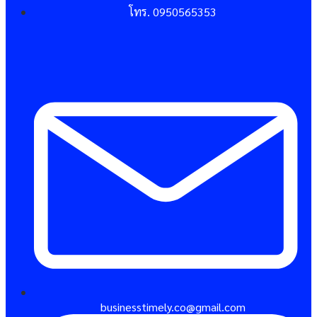
โทร. 0950565353
businesstimely.co@gmail.com