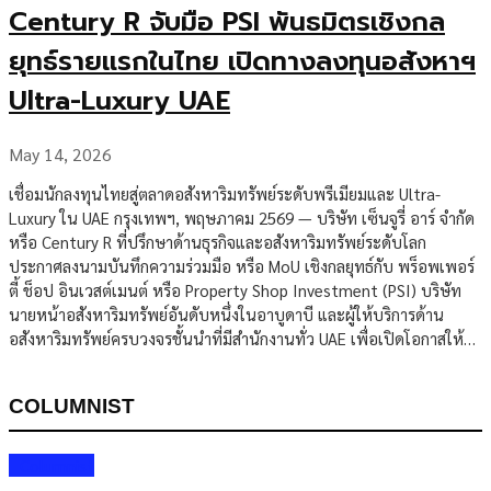
Century R จับมือ PSI พันธมิตรเชิงกล
ยุทธ์รายแรกในไทย เปิดทางลงทุนอสังหาฯ
Ultra-Luxury UAE
May 14, 2026
เชื่อมนักลงทุนไทยสู่ตลาดอสังหาริมทรัพย์ระดับพรีเมียมและ Ultra-
Luxury ใน UAE กรุงเทพฯ, พฤษภาคม 2569 — บริษัท เซ็นจูรี่ อาร์ จำกัด
หรือ Century R ที่ปรึกษาด้านธุรกิจและอสังหาริมทรัพย์ระดับโลก
ประกาศลงนามบันทึกความร่วมมือ หรือ MoU เชิงกลยุทธ์กับ พร็อพเพอร์
ตี้ ช็อป อินเวสต์เมนต์ หรือ Property Shop Investment (PSI) บริษัท
นายหน้าอสังหาริมทรัพย์อันดับหนึ่งในอาบูดาบี และผู้ให้บริการด้าน
อสังหาริมทรัพย์ครบวงจรชั้นนำที่มีสำนักงานทั่ว UAE เพื่อเปิดโอกาสให้
นักลงทุนไทยเข้าถึงโอกาสการลงทุนอสังหาริมทรัพย์ระดับพรีเมียมในดูไบ
และ UAE โดยตรง ภายใต้ความร่วมมือดังกล่าว Century R ได้รับแต่งตั้งให้
COLUMNIST
เป็นพันธมิตรเชิงกลยุทธ์อย่างเป็นทางการรายแรกของ PSI ใน
ประเทศไทย เพื่อสร้างช่องทางโดยตรงให้นักลงทุนไทยสามารถเข้าถึง
พอร์ตโครงการอสังหาริมทรัพย์ระดับ High-end และ Ultra-Luxury ที่ผ่าน
Columnist
การคัดสรร รวมถึงโครงการ Pre-launch และโอกาสการลงทุนในทำเลที่ได้