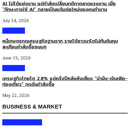
AI ไม่ได้แย่งงาน แต่กำลังเปลี่ยนกติกาตลาดแรงงาน เมื่อ
รับความสนใจสูงของ UAE ความร่วมมือครั้งนี้ผสานเครือข่ายนักลงทุน
“ทักษะการใช้ AI” กลายเป็นแต้มต่อใหม่ของคนทำงาน
ระดับภูมิภาคและความเชี่ยวชาญด้านตลาดของ Century R เข้ากับ
ศักยภาพด้านอสังหาริมทรัพย์ครบวงจรของ PSI ซึ่งครอบคลุมบริการนาย
July 24, 2026
หน้า […]
Columnist
หนี้เกษตรกดเศรษฐกิจฐานราก รายได้ชาวนาโตไม่ทันต้นทุน
สะเทือนกำลังซื้อชนบท
June 15, 2026
Columnist
เศรษฐกิจไทยโต 2.8% แต่ครึ่งปีหลังยังเสี่ยง “น้ำมัน-เงินเฟ้อ-
ท่องเที่ยว” กดดันกำลังซื้อ
May 22, 2026
BUSINESS & MARKET
Business & Market