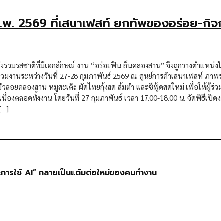
.พ. 2569 ที่เสนาเฟสท์ ยกทัพของอร่อย-กิจก
มรสชาติที่มีเอกลักษณ์ งาน “อร่อยฟิน ถิ่นคลองสาน” จึงถูกวางตำแหน่งให้
วมงานระหว่างวันที่ 27-28 กุมภาพันธ์ 2569 ณ ศูนย์การค้าเสนาเฟสท์ ภ
เป็น บัวลอยคลองสาน หมูสะเต๊ะ ผัดไทยกุ้งสด ส้มตำ และซีฟู้ดสดใหม่ เพื่อให้ผ
นื่องตลอดทั้งงาน โดยวันที่ 27 กุมภาพันธ์ เวลา 17.00-18.00 น. จัดพิธีเปิ
[…]
ษะการใช้ AI” กลายเป็นแต้มต่อใหม่ของคนทำงาน