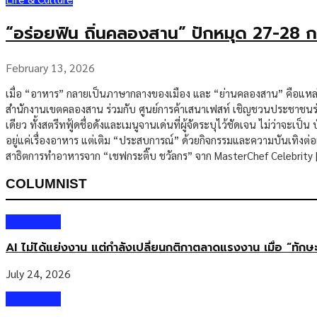
“อร่อยฟิน ถิ่นคลองสาน” ปักหมุด 27-28 ก
February 13, 2026
เมื่อ “อาหาร” กลายเป็นภาษากลางของเมือง และ “ย่านคลองสาน” คือแหล่งรว
สำนักงานเขตคลองสาน ร่วมกับ ศูนย์การค้าเสนาเฟสท์ เชิญชวนประชาชนร่
เดียว ทั้งสตรีทฟู้ดชื่อดังและเมนูจานเด่นที่ผู้จัดระบุไว้ชัดเจน ไม่ว่าจะ
อยู่แค่เรื่องอาหาร แต่เติม “ประสบการณ์” ด้วยกิจกรรมและความบันเทิงต่อเ
สาธิตการทำอาหารจาก “เชฟกระติ๊บ ชวัลกร” จาก MasterChef Celebrity 
COLUMNIST
Columnist
AI ไม่ได้แย่งงาน แต่กำลังเปลี่ยนกติกาตลาดแรงงาน เมื่อ “ทัก
July 24, 2026
Columnist