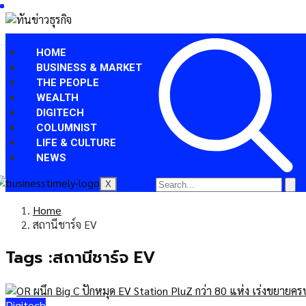
HOME
BUSINESS & MARKET
THE PEOPLE
WEALTH
DIGITECH
COLUMNIST
LIFE & CULTURE
NEWS
X
Home
สถานีชาร์จ EV
Tags :สถานีชาร์จ EV
Digitech