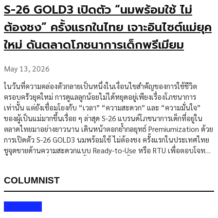
S-26 GOLD3 เปิดตัว “นมพร้อมใช้ ไม่
ต้องชง” ครั้งแรกในไทย เจาะอินไซต์แม่ยุค
ใหม่ ดันตลาดโภชนาการเด็กพรีเมียม
May 13, 2026
ในวันที่ความคล่องตัวกลายเป็นหนึ่งในเงื่อนไขสำคัญของการใช้ชีวิต
ครอบครัวยุคใหม่ การดูแลลูกน้อยไม่ได้หยุดอยู่เพียงเรื่องโภชนาการ
เท่านั้น แต่ยังเชื่อมโยงกับ “เวลา” “ความสะดวก” และ “ความมั่นใจ”
ของผู้เป็นแม่มากขึ้นเรื่อย ๆ ล่าสุด S-26 แบรนด์โภชนาการเด็กที่อยู่ใน
ตลาดไทยมาอย่างยาวนาน เดินหน้าตอกย้ำกลยุทธ์ Premiumization ด้วย
การเปิดตัว S-26 GOLD3 นมพร้อมใช้ ไม่ต้องชง ครั้งแรกในประเทศไทย
ชูจุดขายด้านความสะดวกแบบ Ready-to-Use หรือ RTU เพื่อตอบโจทย์
คุณแม่ยุคใหม่ที่ต้องบริหารทั้งบทบาทการเลี้ยงลูก การทำงาน และชีวิต
ส่วนตัวในเวลาเดียวกัน การเปิดตัวครั้งนี้สะท้อนทิศทางใหม่ของตลาด
COLUMNIST
ผลิตภัณฑ์เด็กไทย ที่แม้ต้องเผชิญแรงกดดันจากอัตราการเกิดลดลง แต่
กลุ่มผู้บริโภคที่มีกำลังซื้อ โดยเฉพาะครอบครัวเมือง ยังคงพร้อมลงทุนกับ
สินค้าที่ให้ทั้งคุณภาพ มาตรฐาน และความสะดวกในการใช้งาน ตลาด
Columnist
นมผงหดตัว แต่พรีเมียมยังมีแรงขับเคลื่อน ข้อมูลจาก Nielsen ปี 2025