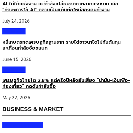
AI ไม่ได้แย่งงาน แต่กำลังเปลี่ยนกติกาตลาดแรงงาน เมื่อ
ระบุว่า ตลาดนมผงในไทยมีมูลค่าประมาณ 15,000 ล้านบาท และปรับตัว
“ทักษะการใช้ AI” กลายเป็นแต้มต่อใหม่ของคนทำงาน
ลดลงราว -11%สอดคล้องกับโครงสร้างประชากรที่เด็กเกิดใหม่น้อยลง
อย่างไรก็ตาม ภาพรวมตลาดผลิตภัณฑ์เด็กยังไม่ได้หดตัวในทุกมิติ ในทาง
July 24, 2026
กลับกัน กลุ่มสินค้าพรีเมียมยังมีโอกาสเติบโตจากพฤติกรรมของคุณแม่ยุค
ใหม่ที่ให้ความสำคัญกับคุณภาพ ความปลอดภัย และความสะดวกมากกว่า
Columnist
การตัดสินใจจากราคาเพียงอย่างเดียว โดยเฉพาะกลุ่มครอบครัวในเมืองที่
หนี้เกษตรกดเศรษฐกิจฐานราก รายได้ชาวนาโตไม่ทันต้นทุน
มีไลฟ์สไตล์เร่งรีบ และต้องการทางเลือกที่ช่วยลดขั้นตอนในชีวิตประจำวัน
สะเทือนกำลังซื้อชนบท
S-26 GOLD3 นมพร้อมใช้ ไม่ต้องชง จึงถูกวางตำแหน่งให้เป็นผลิตภัณฑ์
ที่ตอบโจทย์เทรนด์ดังกล่าว ผ่านแนวคิดการ “ซื้อเวลา” ให้คุณแม่สามารถ
June 15, 2026
ใช้ช่วงเวลาที่มีอยู่กับลูกน้อยได้อย่างมีคุณภาพมากขึ้น Ready-to-Use
Columnist
จากมาตรฐานสากล สู่ทางเลือกใหม่ของครอบครัวไทย […]
เศรษฐกิจไทยโต 2.8% แต่ครึ่งปีหลังยังเสี่ยง “น้ำมัน-เงินเฟ้อ-
ท่องเที่ยว” กดดันกำลังซื้อ
May 22, 2026
BUSINESS & MARKET
Business & Market