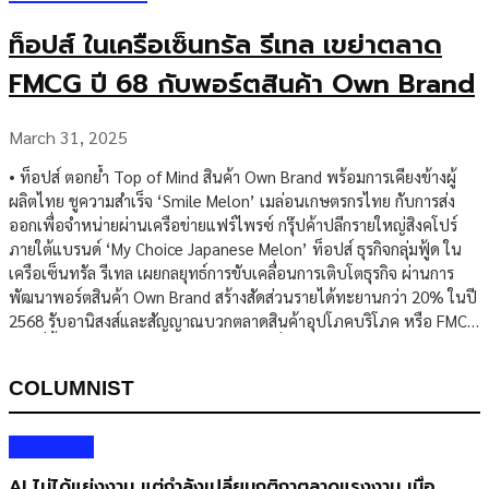
ท็อปส์ ในเครือเซ็นทรัล รีเทล เขย่าตลาด
FMCG ปี 68 กับพอร์ตสินค้า Own Brand
March 31, 2025
• ท็อปส์ ตอกย้ำ Top of Mind สินค้า Own Brand พร้อมการเคียงข้างผู้
ผลิตไทย ชูความสำเร็จ ‘Smile Melon’ เมล่อนเกษตรกรไทย กับการส่ง
ออกเพื่อจำหน่ายผ่านเครือข่ายแฟร์ไพรซ์ กรุ๊ปค้าปลีกรายใหญ่สิงคโปร์
ภายใต้แบรนด์ ‘My Choice Japanese Melon’ ท็อปส์ ธุรกิจกลุ่มฟู้ด ใน
เครือเซ็นทรัล รีเทล เผยกลยุทธ์การขับเคลื่อนการเติบโตธุรกิจ ผ่านการ
พัฒนาพอร์ตสินค้า Own Brand สร้างสัดส่วนรายได้ทะยานกว่า 20% ในปี
2568 รับอานิสงส์และสัญญาณบวกตลาดสินค้าอุปโภคบริโภค หรือ FMCG
ไทยที่ฟื้นตัวพร้อมชู 4 กลยุทธ์ T-O-P-S เพื่อสร้างความโดดเด่นและเข้าถึง
ผู้บริโภคทุกกลุ่มด้วยสินค้าที่หลากหลายคุณภาพพรีเมียม กว่า 80 แบรนด์
COLUMNIST
ครอบคลุม 110 ประเภท รวมกว่า 5,000 รายการ ผ่านการรับรองมาตรฐาน
ระดับสากล รวมถึงราคาเข้าถึงได้นอกจากนี้ยังวางเป้าขยายไลน์สินค้าเพิ่ม
เติมกว่า 500 รายการในปีนี้พร้อมเดินหน้าขยายตลาดส่งออกสู่ภูมิภาค
Columnist
อาเซียน เอเชียและยุโรปตอกย้ำผู้นำธุรกิจฟู้ดรีเทลของเมืองไทย […]
AI ไม่ได้แย่งงาน แต่กำลังเปลี่ยนกติกาตลาดแรงงาน เมื่อ