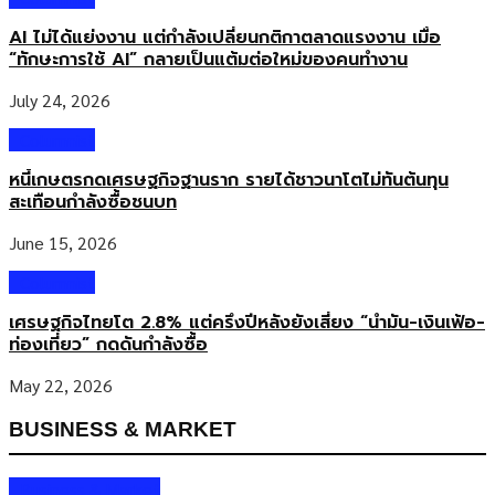
ไม่ใช่แค่จอง 0 บาทแล้วจบ แต่มันคือการทำความเข้าใจคนรุ่นใหม่ที่อยาก
AI ไม่ได้แย่งงาน แต่กำลังเปลี่ยนกติกาตลาดแรงงาน เมื่อ
มีคอนโดใกล้รถไฟฟ้า แต่ติดเรื่องดาวน์ ติดเรื่องภาระอื่น ๆ ที่มองไม่เห็น
“ทักษะการใช้ AI” กลายเป็นแต้มต่อใหม่ของคนทำงาน
เราจึงเสนอสิ่งที่เป็นไปได้จริง” เขาอธิบาย […]
July 24, 2026
Columnist
หนี้เกษตรกดเศรษฐกิจฐานราก รายได้ชาวนาโตไม่ทันต้นทุน
สะเทือนกำลังซื้อชนบท
June 15, 2026
Columnist
เศรษฐกิจไทยโต 2.8% แต่ครึ่งปีหลังยังเสี่ยง “น้ำมัน-เงินเฟ้อ-
ท่องเที่ยว” กดดันกำลังซื้อ
May 22, 2026
BUSINESS & MARKET
Business & Market