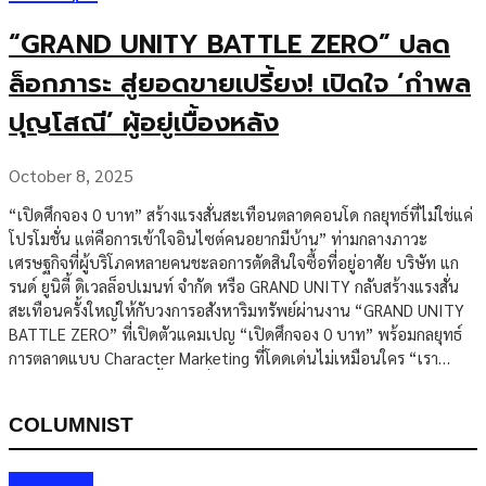
“GRAND UNITY BATTLE ZERO” ปลด
ล็อกภาระ สู่ยอดขายเปรี้ยง! เปิดใจ ‘กำพล
ปุญโสณี’ ผู้อยู่เบื้องหลัง
October 8, 2025
“เปิดศึกจอง 0 บาท” สร้างแรงสั่นสะเทือนตลาดคอนโด กลยุทธ์ที่ไม่ใช่แค่
โปรโมชั่น แต่คือการเข้าใจอินไซต์คนอยากมีบ้าน” ท่ามกลางภาวะ
เศรษฐกิจที่ผู้บริโภคหลายคนชะลอการตัดสินใจซื้อที่อยู่อาศัย บริษัท แก
รนด์ ยูนิตี้ ดิเวลล็อปเมนท์ จำกัด หรือ GRAND UNITY กลับสร้างแรงสั่น
สะเทือนครั้งใหญ่ให้กับวงการอสังหาริมทรัพย์ผ่านงาน “GRAND UNITY
BATTLE ZERO” ที่เปิดตัวแคมเปญ “เปิดศึกจอง 0 บาท” พร้อมกลยุทธ์
การตลาดแบบ Character Marketing ที่โดดเด่นไม่เหมือนใคร “เรา
ต้องการปลดล็อกภาระทั้งหมดที่เป็นข้อจำกัดในการตัดสินใจของลูกค้า”
— นายกำพล ปุญโสณี ประธานบริหาร GRAND UNITY กล่าวกับ กรุงเทพ
COLUMNIST
ธุรกิจออนไลน์ ในบทสัมภาษณ์พิเศษ พร้อมเผยเบื้องหลังความสำเร็จที่
ทำให้โครงการ “บลู พหลโยธิน 35” ปิดการขาย 100% ได้ภายในเวลาอัน
รวดเร็ว จุดเปลี่ยนจากแค่ “โปรโมชั่น” สู่ “อินไซต์” “สิ่งที่เรานำเสนอ
Columnist