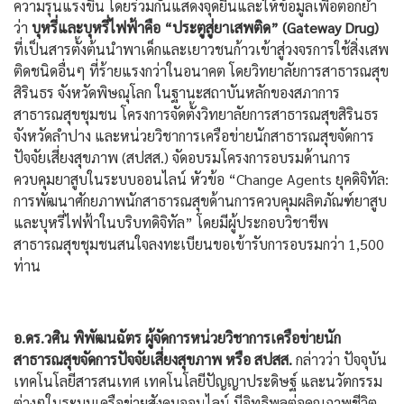
ความรุนแรงขึ้น โดยร่วมกันแสดงจุดยืนและให้ข้อมูลเพื่อตอกย้ำ
ว่า
บุหรี่และบุหรี่ไฟฟ้าคือ “ประตูสู่ยาเสพติด” (
Gateway Drug)
ที่เป็นสารตั้งต้นนำพาเด็กและเยาวชนก้าวเข้าสู่วงจรการใช้สิ่งเสพ
ติดชนิดอื่นๆ ที่ร้ายแรงกว่าในอนาคต โดยวิทยาลัยการสาธารณสุข
สิรินธร จังหวัดพิษณุโลก ในฐานะสถาบันหลักของสภาการ
สาธารณสุขชุมชน โครงการจัดตั้งวิทยาลัยการสาธารณสุขสิรินธร
จังหวัดลำปาง และหน่วยวิชาการเครือข่ายนักสาธารณสุขจัดการ
ปัจจัยเสี่ยงสุขภาพ (สปสส.) จัดอบรมโครงการอบรมด้านการ
ควบคุมยาสูบในระบบออนไลน์ หัวข้อ “Change Agents ยุคดิจิทัล:
การพัฒนาศักยภาพนักสาธารณสุขด้านการควบคุมผลิตภัณฑ์ยาสูบ
และบุหรี่ไฟฟ้าในบริบทดิจิทัล” โดยมีผู้ประกอบวิชาชีพ
สาธารณสุขชุมชนสนใจลงทะเบียนขอเข้ารับการอบรมกว่า 1,500
ท่าน
อ.ดร.วศิน พิพัฒนฉัตร ผู้จัดการหน่วยวิชาการเครือข่ายนัก
สาธารณสุขจัดการปัจจัยเสี่ยงสุขภาพ หรือ สปสส.
กล่าวว่า ปัจจุบัน
เทคโนโลยีสารสนเทศ เทคโนโลยีปัญญาประดิษฐ์ และนวัตกรรม
ต่างๆในระบบเครือข่ายสังคมออนไลน์ มีอิทธิพลต่อคุณภาพชีวิต