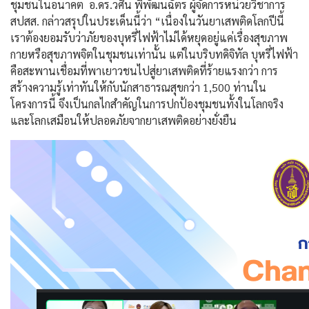
ชุมชนในอนาคต อ.ดร.วศิน พิพัฒนฉัตร ผู้จัดการหน่วยวิชาการ
สปสส. กล่าวสรุปในประเด็นนี้ว่า “เนื่องในวันยาเสพติดโลกปีนี้
เราต้องยอมรับว่าภัยของบุหรี่ไฟฟ้าไม่ได้หยุดอยู่แค่เรื่องสุขภาพ
กายหรือสุขภาพจิตในชุมชนเท่านั้น แต่ในบริบทดิจิทัล บุหรี่ไฟฟ้า
คือสะพานเชื่อมที่พาเยาวชนไปสู่ยาเสพติดที่ร้ายแรงกว่า การ
สร้างความรู้เท่าทันให้กับนักสาธารณสุขกว่า 1,500 ท่านใน
โครงการนี้ จึงเป็นกลไกสำคัญในการปกป้องชุมชนทั้งในโลกจริง
และโลกเสมือนให้ปลอดภัยจากยาเสพติดอย่างยั่งยืน