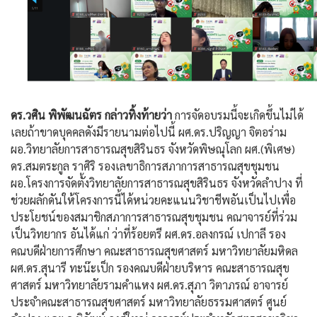
ดร.วศิน พิพัฒนฉัตร กล่าวทิ้งท้ายว่า
การจัดอบรมนี้จะเกิดขึ้นไม่ได้
เลยถ้าขาดบุคคลดังมีรายนามต่อไปนี้ ผศ.ดร.ปริญญา จิตอร่าม
ผอ.วิทยาลัยการสาธารณสุขสิรินธร จังหวัดพิษณุโลก ผศ.(พิเศษ)
ดร.สมตระกูล ราศิริ รองเลขาธิการสภาการสาธารณสุขชุมชน
ผอ.โครงการจัดตั้งวิทยาลัยการสาธารณสุขสิรินธร จังหวัดลำปาง ที่
ช่วยผลักดันให้โครงการนี้ได้หน่วยคะแนนวิชาชีพอันเป็นไปเพื่อ
ประโยชน์ของสมาชิกสภาการสาธารณสุขชุมชน คณาจารย์ที่ร่วม
เป็นวิทยากร อันได้แก่ ว่าที่ร้อยตรี ผศ.ดร.อลงกรณ์ เปกาลี รอง
คณบดีฝ่ายการศึกษา คณะสาธารณสุขศาสตร์ มหาวิทยาลัยมหิดล
ผศ.ดร.สุนารี ทะน๊ะเป็ก รองคณบดีฝ่ายบริหาร คณะสาธารณสุข
ศาสตร์ มหาวิทยาลัยรามคำแหง ผศ.ดร.สุภา วิตาภรณ์ อาจารย์
ประจำคณะสาธารณสุขศาสตร์ มหาวิทยาลัยธรรมศาสตร์ ศูนย์