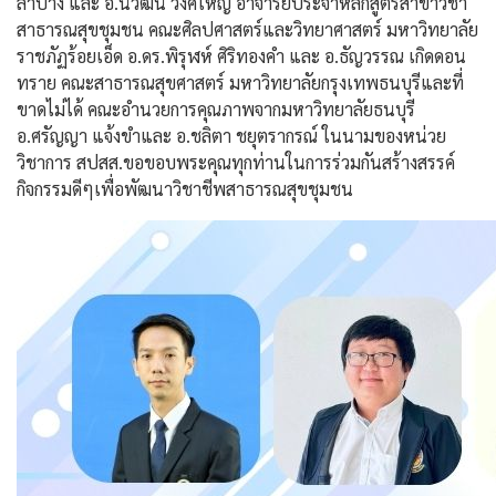
ลำปาง และ อ.นิวัฒน์ วงศ์ใหญ่ อาจารย์ประจำหลักสูตรสาขาวิชา
สาธารณสุขชุมชน คณะศิลปศาสตร์และวิทยาศาสตร์ มหาวิทยาลัย
ราชภัฏร้อยเอ็ด อ.ดร.พิรุฬห์ ศิริทองคำ และ อ.ธัญวรรณ เกิดดอน
ทราย คณะสาธารณสุขศาสตร์ มหาวิทยาลัยกรุงเทพธนบุรีและที่
ขาดไม่ได้ คณะอำนวยการคุณภาพจากมหาวิทยาลัยธนบุรี
อ.ศรัญญา แจ้งขำและ อ.ชลิตา ชยุตรากรณ์ ในนามของหน่วย
วิชาการ สปสส.ขอขอบพระคุณทุกท่านในการร่วมกันสร้างสรรค์
กิจกรรมดีๆเพื่อพัฒนาวิชาชีพสาธารณสุขชุมชน