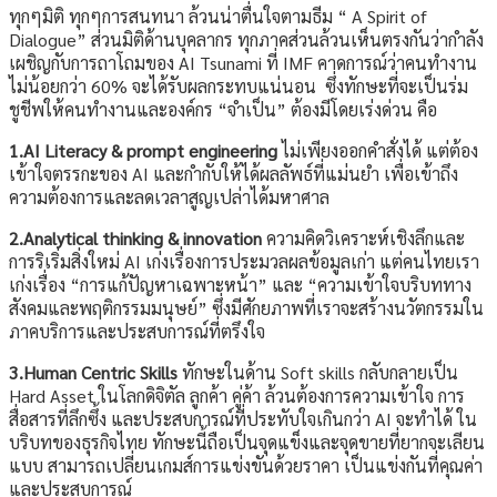
ทุกๆมิติ ทุกๆการสนทนา ล้วนน่าตื่นใจตามธีม “ A Spirit of
Dialogue” ส่วนมิติด้านบุคลากร ทุกภาคส่วนล้วนเห็นตรงกันว่ากำลัง
เผชิญกับการถาโถมของ AI Tsunami ที่ IMF คาดการณ์ว่าคนทำงาน
ไม่น้อยกว่า 60% จะได้รับผลกระทบแน่นอน ซึ่งทักษะที่จะเป็นร่ม
ชูชีพให้คนทำงานและองค์กร “จำเป็น” ต้องมีโดยเร่งด่วน คือ
1.AI Literacy & prompt engineering
ไม่เพียงออกคำสั่งได้ แต่ต้อง
เข้าใจตรรกะของ AI และกำกับให้ได้ผลลัพธ์ที่แม่นยำ เพื่อเข้าถึง
ความต้องการและลดเวลาสูญเปล่าได้มหาศาล
2.Analytical thinking & innovation
ความคิดวิเคราะห์เชิงลึกและ
การริเริ่มสิ่งใหม่ AI เก่งเรื่องการประมวลผลข้อมูลเก่า แต่คนไทยเรา
เก่งเรื่อง “การแก้ปัญหาเฉพาะหน้า” และ “ความเข้าใจบริบททาง
สังคมและพฤติกรรมมนุษย์” ซึ่งมีศักยภาพที่เราจะสร้างนวัตกรรมใน
ภาคบริการและประสบการณ์ที่ตรึงใจ
3.Human Centric Skills
ทักษะในด้าน Soft skills กลับกลายเป็น
Hard Asset ในโลกดิจิตัล ลูกค้า คู่ค้า ล้วนต้องการความเข้าใจ การ
สื่อสารที่ลึกซึ้ง และประสบการณ์ที่ประทับใจเกินกว่า AI จะทำได้ ใน
บริบทของธุรกิจไทย ทักษะนี้ถือเป็นจุดแข็งและจุดขายที่ยากจะเลียน
แบบ สามารถเปลี่ยนเกมส์การแข่งขันด้วยราคา เป็นแข่งกันที่คุณค่า
และประสบการณ์