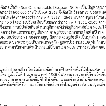
ม่ติดต่อเรื้อรัง (Non-Communicable Diseases: NCDs) เป็นปัญหาสุขภา
ติดต่อกว่า 500,000 ราย ในปีพ.ศ. 2565 ซึ่งคิดเป็นร้อยละ 73 ของสา
ระชาชนไทยโดยการตรวจร่างกาย พ.ศ. 2567 – 2568 พบความชุกของโรคเ
ยละ 45.0 โดยเมื่อเปรียบเทียบกับผลการสำรวจฯ พ.ศ. 2562 -2563 ความ
่งสถานการณ์ปัจจัยเสี่ยงด้านพฤติกรรมที่สำคัญที่ส่งผลต่อโรค NCDs ได้แ
าระโรคและความสูญเสียทางเศรษฐกิจอย่างมหาศาล โดยในปี พ.ศ. 2562
) โดยร้อยละ 91 ของความสูญเสียทางเศรษฐกิจ (คิดเป็นมูลค่า 1.495
ี่ร้อยละ 9 ของความสูญเสียทางเศรษฐกิจ (มูลค่าประมาณ 1.39 พันล้าน
ระเทศสมาชิกลงทุนดำเนินการแก้ปัญหาโรค NCDs เพราะจะได้ผลตอบแทน
มูลว่า ประเทศไทยได้เริ่มมีการจัดเก็บภาษีในเครื่องดื่มที่มีส่วนผสมขอ
มอัตรา เมื่อวันที่ 1 เมษายน พ.ศ. 2568 ซึ่งตลอดระยะเวลาที่มีการจัดเก
นผสมของน้ำตาล และเครื่องดื่มที่ไม่ให้พลังงาน ออกจำหน่ายในท้องตลาดมาก
ลิตภัณฑ์ที่ได้รับการยกเว้นการจัดเก็บภาษีส่วนมูลค่า เช่น นมปรุงแ