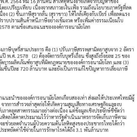
ปี พ.ศ. 2564 ที่มี 16 ล้านคน สาเหตุหนึ่งอาจเกิดจากปัญหาของ
กลง โดยเปรียบเทียบ เนื่องจากสภาวะเงินเฟ้อ รวมถึงนโยบายภาครัฐที่ลด
ง (2) ขึ้นภาษีสุรากลั่น (สุราขาว) ให้ใกล้เคียงกับเบียร์ เพื่อลดแรง
ารปราบปรามสินค้าหนีภาษีอย่างเข้มงวด หรือเพิ่มค่าธรรมเนียมใบ
นปี 2578 ตามข้อเสนอแนะขององค์การอนามัยโลก
ุงภาษีบุหรี่สามประการ คือ (1) ปรับภาษีสรรพสามิตยาสูบจาก 2 อัตรา
 พ.ศ. 2578 (2) ต้องจัดการกับบุหรี่เถื่อน ซึ่งสูงถึงร้อยละ 25 ของ
รจัดการผลิตภัณฑ์ยาสูบที่ผิดกฎหมายขององค์การอนามัยโลก และ (3)
พิ่มขึ้นปีละ 720 ล้านบาท และยังเป็นการแก้ไขปัญหาการเลี่ยงภาษี
ว่าคำแนะนำขององค์การอนามัยโลกเกือบสองเท่า ส่งผลให้ประเทศไทยมีผู้
 จากการสำรวจล่าสุดก่อให้เกิดความสูญเสียทางเศรษฐกิจและงบ
อุตสาหกรรมมาอย่างต่อเนื่อง แต่ข้อมูลเชิงประจักษ์ชี้ชัดว่า
ัยมหิดลได้คาดประมาณไว้ว่าหากรัฐดำเนินมาตรการจัดเก็บภาษีตาม
่งจะช่วยลดจำนวนผู้ป่วยความดันโลหิตสูงของประชากรไทยได้กว่า
ระหยัดค่าใช้จ่ายในการรักษาโรคได้ถึง 3.1 พันล้านบาท