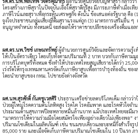
รศ.ดร.นพ.พลเทพ
วิจิตรคุณากร
ผู้อำนวยศูนย์วิจัยปัญหาสุรา กล่าวว
โครงสร้างภาษีสุราในปัจจุบันเอื้อให้สุราดีกรีสูง มีภาระภาษีต่ำเมื่อ
ภาษีไวน์และสุราเพื่อกระตุ้นเศรษฐกิจ ดังนั้น ข้อเสนอต่อรัฐบาล คือ (1)
จูงใจประชาชนกลุ่มเสี่ยงที่ดื่มสุราแรงแต่ถูก (3) มาตรการเสริมอื่น
อนุญาตจำหน่ย ทั้งหมดนี้ จะส่งผลให้ราคาขายปลีกของเครื่องดื่มแ
ผศ.ดร.นพ.วิชช์ เกษมทรัพย์
ผู้อำนวยการศูนย์วิจัยและจัดการความรู้
ให้เป็นอัตราเดียว โดยเก็บทั้งตามปริมาณที่ 2 บาท บวกกับภาษีตามมูลค่
การบริโภคบุหรี่ทั้งหมด ซึ่งทำให้ประเทศไทยสูญเสียรายได้กว่า 25,
เร่งรัดให้กรุงเทพมหานครจัดเก็บภาษียาสูบเพื่อการบำรุงท้องถิ่น ซอง
โดยนำยาสูบของ กทม. ไปขายยังต่างจังหวัด
ผศ.นพ.สุรศักดิ์ กันตชูเวสศิริ
ประธานเครือข่ายลดบริโภคเค็ม กล่าวว่าปั
ป่วยผู้ใหญ่โรคความดันโลหิตสูง โรคไต โรคอัมพาต และโรคหัวใจจำ
ประมาณด้านสุขภาพปีละหลายหมื่นล้านบาท แม้ประเทศไทยจะมีมาตรการ
“มาตรการให้ความร่วมมือโดยสมัครใจเพียงอย่างเดียวไม่เพียงพอ” ง
ปริมาณโซเดียมในผลิตภัณฑ์ เช่น ขนมขบเคี้ยวและบะหมี่กึ่งสำเร็จร
85,000 ราย และเมื่อจัดเก็บภาษีตามปริมาณโซเดียมใน 10 ปีแรก ภาค