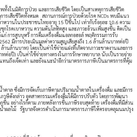
พทั้งในมิติการป่วย และการเสียชีวิต โดยเป็นสาเหตุการเสียชีวิต
เหตุการเสียชีวิตทั้งหมด สถานการณ์การป่วยด้วยโรค NCDs พบมีแนว
บาหวานในประชาชนไทยอายุ 15 ปีขึ้นไป เท่ากับร้อยละ 10.6 ความ
ชุกโรคเบาหวาน ความดันโลหิตสูง และภาวะอ้วนเพิ่มสูงขึ้น คิดเป็น
ก่ การสูบบุหรี่ การดื่มเครื่องดื่มแอลกอฮอล์ พฤติกรรมการรับ
 มีการประเมินมูลค่าความสูญเสียสูงถึง 1.6 ล้านล้านบาทต่อปี
 ล้านล้านบาท) โดยเป็นค่าใช้จ่ายแฝงที่เกิดจากภาวะขาดงานและการ
บาทต่อปี) เป็นค่าใช้จ่ายทางตรงในการรักษาพยาบาล นับเป็นรายจ่าย
ถึงเจ็ดเท่า และยังแนะนำอีกว่ามาตรการภาษีเป็นมาตรการที่คุ้ม
งน้ำตาล ซึ่งมีการจัดเก็บภาษีตามปริมาณน้ำตาลในเครื่องดื่ม และมีการ
็บภาษีดังกล่าว อุตสาหกรรมเครื่องดื่มได้มีการปรับตัว โดยการพัฒนา
ขึ้น อย่างไรก็ตาม ภายหลังการขึ้นภาษีรอบสุดท้าย เครื่องดื่มที่มีส่วน
ต่ง น้ำผลไม้ รัฐบาลจึงควรดำเนินการมาตรการภาษีให้ครอบคลุมนมปรุง