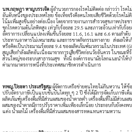
นพ.กฤษฎา หาญบรรเจิด
ผู้อำนวยการกองโรคไม่ติดต่อ กล่าวว่า โรคไ
อันดับหนึ่งของประเทศไทย ข้อเท็จจริงคือคนไทยเสียชีวิตด้วยโรคไม่
โน้มเพิ่มสูงขึ้นอย่างต่อเนื่อง โดยจากรายงานการสำรวจสุขภาพป
ชุกโรคความดันโลหิตสูง เท่ากับร้อยละ 29.5 และภาวะอ้วนเท่ากับร้อ
อัตราการเปลี่ยนแปลงเพิ่มขึ้นร้อยละ 11.6, 16.1 และ 6.6 ตามลำดับ ซึ
ประทานอาหารไม่เหมาะสม และการขาดกิจกรรมทางกาย ส่งผลให้เกิดภ
หรือคิดเป็นประมาณร้อยละ 9.4 ของผลิตภัณฑ์มวลรวมในประเทศ (GDP
สูญเสียกำลังผลิตอันเนื่องมาจากการเสียชีวิตก่อนวัยอันควร ในขณะท
ส่วนใหญ่ของระบบสาธารณสุข ทั้งนี้ องค์การอนามัยโลกแนะนำให้ป
ค่ามากมาตรการหนึ่งที่ประเทศสมาชิกควรดำเนินการ
ทพญ.ปิยะดา ประเสริฐสม
ผู้จัดการเครือข่ายคนไทยไม่กินหวาน ให้ข้อ
ปรับอัตราภาษีเป็นแบบขั้นบันไดทุก ๆ 2 ปี ซึ่งได้มีการจัดเก็บภาษีเต็
ผลิตภัณฑ์เครื่องดื่มที่มีส่วนผสมของน้ำตาลต่ำ เครื่องดื่มที่ไม่มีส่ว
ผสมของน้ำตาลมีการปรับราคาเพิ่มเพียงเล็กน้อย ประกอบกับยังคงพบผ
แต่ง น้ำผลไม้ เครื่องดื่มที่มีส่วนผสมของสารทดแทนความหวาน