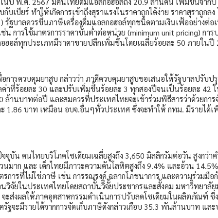
่า ในปี พ.ศ. 2567 มีคนไทยดื่มแอลกอฮอล์ถึง 20.9 ล้านคน เพิ่มขึ้นจาก
เทียบกับเบียร์ ทำให้เกิดการเข้าถึงสุราแรงในราคาถูกได้ง่าย ราคาสุราถู
 รัฐบาลควรขึ้นภาษีเครื่องดื่มแอลกอฮอล์ทุกชนิดตามเงินเฟ้ออย่างต่อเนื่อ
 ๆ เช่น การใช้มาตรการราคาขั้นต่ำต่อหน่วย (minimum unit pricing) ก
อลกอฮอล์ทุกประเภทมีราคาขายปลีกเพิ่มขึ้นโดยเฉลี่ยร้อยละ 50 ภายใ
เพื่อการควบคุมยาสูบ กล่าวว่า ภาคีควบคุมยาสูบขอเสนอให้รัฐบาลปรับปร
าที่ร้อยละ 30 และปรับเพิ่มขึ้นร้อยละ 3 ทุกสองปีจนเป็นร้อยละ 42 ในปี
000 ล้านบาทต่อปี และสมควรที่ประเทศไทยจะเข้าร่วมพิธีสารว่าด้วยกา
ละ 1.86 บาท เหมือน อบจ.อื่นๆทั่วประเทศ ซึ่งจะทำให้ กทม. มีรายได้เ
จจุบัน คนไทยบริโภคโซเดียมเฉลี่ยสูงถึง 3,650 มิลลิกรัมต่อวัน สูงก
นวนมาก และ เด็กไทยมีภาวะความดันโลหิตสูงถึง 9.4% และอ้วน 14.5%
ที่ไม่ใช่ภาษี เช่น การรณรงค์ ฉลากโภชนาการ และความร่วมมือกับภาค
านวิจัยในประเทศไทยโดยสถาบัันวิิจััยประชากรและสัังคม มหาวิิทยาล
ูป จะส่งผลให้ภาคอุตสาหกรรมดำเนินการปรับลดโซเดียมในผลิตภัณฑ์ ซึ
รัฐจะมีรายได้จากการจัดเก็บภาษีดังกล่าวเกือบ 35.3 พันล้านบาท และป