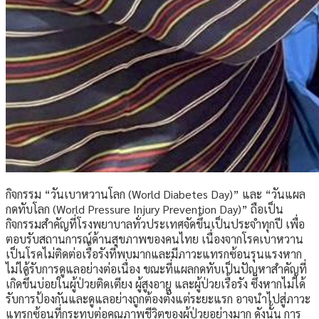
กิจกรรม “วันเบาหวานโลก (World Diabetes Day)” และ “วันแผล
กดทับโลก (World Pressure Injury Prevention Day)” ถือเป็น
กิจกรรมสำคัญที่โรงพยาบาลทั่วประเทศจัดขึ้นเป็นประจำทุกปี เพื่อ
ตอบรับสถานการณ์ด้านสุขภาพของคนไทย เนื่องจากโรคเบาหวาน
เป็นโรคไม่ติดต่อเรื้อรังที่พบมากและมีภาวะแทรกซ้อนรุนแรงหาก
ไม่ได้รับการดูแลอย่างต่อเนื่อง ขณะที่แผลกดทับเป็นปัญหาสำคัญที่
เกิดขึ้นบ่อยในผู้ป่วยติดเตียง ผู้สูงอายุ และผู้ป่วยเรื้อรัง ซึ่งหากไม่ได้
รับการป้องกันและดูแลอย่างถูกต้องตั้งแต่ระยะแรก อาจนำไปสู่ภาวะ
แทรกซ้อนที่กระทบต่อคุณภาพชีวิตของผู้ป่วยอย่างมาก ดังนั้น การ