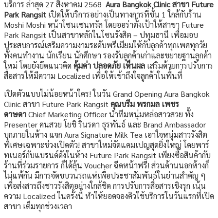
บริการ ล่าสุด 27 สิงหาคม 2568
Aura Bangkok Clinic สาขา Future
Park Rangsit
เปิดให้บริการอย่างเป็นทางการที่ชั้น 1 ใกล้กับร้าน
Moshi Moshi หน้าโซนเซนทรัล โดยออร่าตั้งเป้าให้สาขา Future
Park Rangsit เป็นสาขาหลักในโซนรังสิต – ปทุมธานี เพื่อมอบ
ประสบการณ์เสริมความงามระดับพรีเมียมให้กับลูกค้าทุกเพศทุกวัย
ทั้งคนทำงาน นักเรียน นักศึกษา รองรับลูกค้าเก่าและขยายฐานลูกค้า
ใหม่ โดยยังยึดแนวคิด
คุ้มค่า ปลอดภัย เห็นผล
เสริมด้วยการปรับการ
สื่อสารให้มีความ Localized เพื่อให้เข้าถึงใจลูกค้าในพื้นที่
เปิดตัวแบบไม่น้อยหน้าใคร! ในวัน Grand Opening Aura Bangkok
Clinic สาขา Future Park Rangsit
คุณบรีม พรกมล เพชร
ดาษดา
Chief Marketing Officer นำทีมหนุ่มหล่อสาวสวย ทั้ง
Presenter คนสวย โยชิ รินรดา ธุรพันธ์ และ Brand Ambassador
บุกภายในห้าง แจก Aura Signature Milk Tea เอาใจหนุ่มสาวรังสิต
พิเศษเฉพาะช่วงเปิดตัว! สาขาใหม่จัดแคมเปญสุดยิ่งใหญ่ โดยพาร์
ทเนอร์กับแบรนด์ดังในห้าง Future Park Rangsit เพียงซื้อสินค้ากับ
ร้านที่ร่วมรายการ ก็ได้ลุ้น Voucher ฉีดหน้าฟรี! ส่วนด้านนอกห้างก็
ไม่แพ้กัน มีการจัดขบวนรถแห่เพื่อประชาสัมพันธ์ในย่านสำคัญ ๆ
เพื่อส่งสารถึงชาวรังสิตอย่างใกล้ชิด การปรับการสื่อสารเชิงรุก เน้น
ความ Localized ในครั้งนี้ ทำให้ยอดจองคิวใช้บริการในวันแรกที่เปิด
สาขา เต็มทุกช่วงเวลา