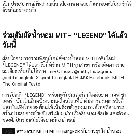
เป็นประสบการณ์ที่ผสานกลิ่น เสียงเพลง และตัวตนของศิลปินเข้าไว้
ด้วยกันอย่างลงตัว
ร่วมสัมผัสน้ำหอม MITH “LEGEND” ได้แล้ว
วันนี้
ผู้สนใจสามารถร่วมพิสูจน์เสน่ห์ของน้ำหอม MITH กลิ่นใหม่
“LEGEND” ได้แล้ววันนี้ที่ร้าน MITH ทุกสาขา พร้อมติดตามราย
ละเอียดเพิ่มเติมได้ทาง Line Official: @mith, Instagram:
@mithbangkok, X: @mithbangkokTH และ Facebook: MITH :
The Original Taste
การเปิดตัว “LEGEND” พร้อมพรีเซนเตอร์คนใหม่อย่าง “เจฟ ซา
เตอร์” นับเป็นอีกหนึ่งความเคลื่อนไหวที่น่าจับตาของวงการบิวตี้
และบันเทิงไทย สะท้อนให้เห็นถึงพลังของแบรนด์ไทยที่สามารถ
สร้างประสบการณ์ระดับพรีเมียม ผ่านทั้งกลิ่นหอม ศิลปะ และตัวตน
ของศิลปินร่วมสมัยได้อย่างมีเอกลักษณ์
Tags:
Jeff Satur
MITH
MITH Bangkok
ทันข่าวธุรกิจ
น้ำหอม