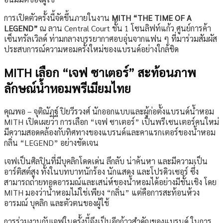
การเปิดตัวครั้งนี้จัดขึ้นภายในงาน
MITH “THE TIME OF A
LEGEND”
ณ ลาน Central Court ชั้น 1 โซนลิฟท์แก้ว ศูนย์การค้า
เซ็นทรัลเวิลด์ ท่ามกลางบรรยากาศอบอุ่นจากแฟน ๆ ที่มาร่วมสัมผัส
ประสบการณ์ความหอมครั้งใหม่ของแบรนด์อย่างใกล้ชิด
MITH เลือก “เจฟ ซาเตอร์” สะท้อนภาพ
ลักษณ์น้ำหอมพรีเมียมไทย
คุณพอ – จุติณัฏฐ์ ปิยวีรวงศ์ นักออกแบบและผู้ก่อตั้งแบรนด์น้ำหอม
MITH เปิดเผยว่า การเลือก “เจฟ ซาเตอร์” เป็นพรีเซนเตอร์คนใหม่
มีความสอดคล้องกับทิศทางของแบรนด์และคาแรกเตอร์ของน้ำหอม
กลิ่น “LEGEND” อย่างชัดเจน
เจฟเป็นศิลปินที่มีบุคลิกโดดเด่น ลึกลับ น่าค้นหา และมีความเป็น
อาร์ติสต์สูง ทั้งในบทบาทนักร้อง นักแสดง และโปรดิวเซอร์ ซึ่ง
สามารถถ่ายทอดอารมณ์และเสน่ห์ของน้ำหอมได้อย่างมีชั้นเชิง โดย
MITH มองว่าน้ำหอมไม่ใช่เพียง “กลิ่น” แต่คือการสะท้อนห้วง
อารมณ์ บุคลิก และตัวตนของผู้ใช้
การร่วมงานกับเจฟในครั้งนี้จึงเป็นอีกก้าวสำคัญของแบรนด์ ในการ