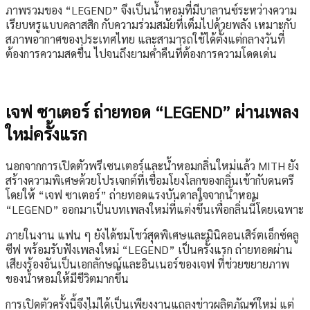
ภาพรวมของ “LEGEND” จึงเป็นน้ำหอมที่มีบาลานซ์ระหว่างความ
เรียบหรูแบบคลาสสิก กับความร่วมสมัยที่เต็มไปด้วยพลัง เหมาะกับ
สภาพอากาศของประเทศไทย และสามารถใช้ได้ตั้งแต่กลางวันที่
ต้องการความสดชื่น ไปจนถึงยามค่ำคืนที่ต้องการความโดดเด่น
เจฟ ซาเตอร์ ถ่ายทอด “LEGEND” ผ่านเพลง
ใหม่ครั้งแรก
นอกจากการเปิดตัวพรีเซนเตอร์และน้ำหอมกลิ่นใหม่แล้ว MITH ยัง
สร้างความพิเศษด้วยโปรเจกต์ที่เชื่อมโยงโลกของกลิ่นเข้ากับดนตรี
โดยให้ “เจฟ ซาเตอร์” ถ่ายทอดแรงบันดาลใจจากน้ำหอม
“LEGEND” ออกมาเป็นบทเพลงใหม่ที่แต่งขึ้นเพื่อกลิ่นนี้โดยเฉพาะ
ภายในงาน แฟน ๆ ยังได้ชมโชว์สุดพิเศษและมินิคอนเสิร์ตเอ็กซ์คลู
ซีฟ พร้อมรับฟังเพลงใหม่ “LEGEND” เป็นครั้งแรก ถ่ายทอดผ่าน
เสียงร้องอันเป็นเอกลักษณ์และอินเนอร์ของเจฟ ที่ช่วยขยายภาพ
ของน้ำหอมให้มีชีวิตมากขึ้น
การเปิดตัวครั้งนี้จึงไม่ได้เป็นเพียงงานแถลงข่าวผลิตภัณฑ์ใหม่ แต่