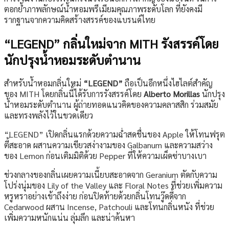
ตอกย้ำภาพลักษณ์น้ำหอมพรีเมียมคุณภาพระดับโลก ที่ยังคงมี
รากฐานจากความคิดสร้างสรรค์ของแบรนด์ไทย
“LEGEND” กลิ่นใหม่จาก MITH รังสรรค์โดย
นักปรุงน้ำหอมระดับตำนาน
สำหรับน้ำหอมกลิ่นใหม่
“LEGEND”
ถือเป็นอีกหนึ่งไฮไลต์สำคัญ
ของ MITH โดยกลิ่นนี้ได้รับการรังสรรค์โดย
Alberto Morillas
นักปรุง
น้ำหอมระดับตำนาน ผู้ถ่ายทอดแนวคิดของความคลาสสิก ร่วมสมัย
และทรงพลังไว้ในขวดเดียว
“LEGEND” เปิดกลิ่นแรกด้วยความฉ่ำสดชื่นของ Apple ให้โทนฟรุต
ตี้สะอาด ผสานความเขียวสง่างามของ Galbanum และความสว่าง
ของ Lemon ก่อนเติมมิติด้วย Pepper ที่ให้ความเผ็ดซ่าบางเบา
ช่วงกลางของกลิ่นเผยความเนี้ยบสะอาดจาก Geranium ตัดกับความ
โปร่งนุ่มของ Lily of the Valley และ Floral Notes ที่ช่วยเพิ่มความ
หรูหราอย่างเข้าถึงง่าย ก่อนปิดท้ายด้วยกลิ่นโทนวู๊ดดี้จาก
Cedarwood ผสาน Incense, Patchouli และโทนกลิ่นหนัง ที่ช่วย
เพิ่มความหนักแน่น ลุ่มลึก และน่าค้นหา