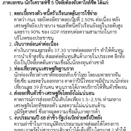
ภาคเอกชน-นักวิเคราะห์ชี้ 5 ปัจจัยต้องจับตาใกล้ชิด ได้แก่:
ดอกเบี้ยทรงตัว-หนี้ครัวเรือนกดดันการใช้จ่าย
คาดว่า กนง. จะยังคงอัตราดอกเบี้ยที่ 2.50% ต่อเนื่อง หลัง
เศรษฐกิจยังเปราะบาง ขณะที่หนี้ครัวเรือนยังอยู่ในระดับสูง
แตะราว 90% ของ GDP กระทบต่อความสามารถในการ
บริโภคของประชาชน
เงินบาทอ่อนค่าต่อเนื่อง
ค่าเงินบาทแตะระดับ 37.30 บาทต่อดอลลาร์ฯ ทำให้ต้นทุน
การนำเข้าสูงขึ้น ส่งผลต่อต้นทุนสินค้าภายในประเทศ อีกทั้ง
ยังเป็นปัจจัยกดดันความเชื่อมั่นนักลงทุนต่างชาติ
ท่องเที่ยวหนุนเศรษฐกิจฐานราก
นักท่องเที่ยวต่างชาติทยอยกลับเข้าไทย โดยเฉพาะจากจีน
รัสเซีย และตะวันออกกลาง คาดว่าปีนี้ไทยอาจมีจำนวนนักท่อง
เที่ยวแตะ 39 ล้านคน หนุนรายได้ภาคบริการให้ฟื้นตัวชัดเจน
ส่งออกฟื้นตัวช้า-เศรษฐกิจโลกยังไม่แน่นอน
คาดการณ์การส่งออกปีนี้เติบโตเพียง 1.5–2.5% ท่ามกลาง
เศรษฐกิจโลกที่ชะลอตัว และความไม่แน่นอนด้าน
ภูมิรัฐศาสตร์ ซึ่งอาจฉุดความเชื่อมั่นภาคการค้า
งบประมาณปี 68 ล่าช้า-รัฐเร่งเบิกจ่ายครึ่งปีหลัง
ความล่าช้าในการอนุมัติงบประมาณอาจส่งผลให้โครงการ
ลงทุนภาครัฐไม่สามารถเดินหน้าได้เต็มที่ในไตรมาส 2 ทำให้