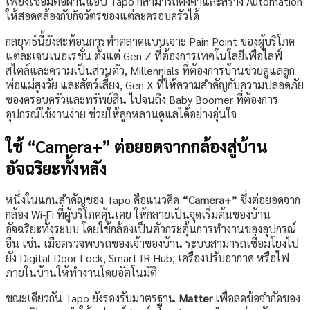
เพียงเชื่อมต่อผ่านแอป Tapo ก็สามารถตั้งค่าและสร้าง Automation
ให้สอดคล้องกับกิจวัตรของแต่ละครอบครัวได้
กลยุทธ์นี้ยังสะท้อนการทำตลาดแบบเจาะ Pain Point ของผู้บริโภค
แต่ละเจนเนอเรชั่น ตั้งแต่ Gen Z ที่ต้องการเทคโนโลยีเพื่อไลฟ์
สไตล์และความเป็นส่วนตัว, Millennials ที่ต้องการบ้านช่วยดูแลลูก
พ่อแม่สูงวัย และสัตว์เลี้ยง, Gen X ที่ให้ความสำคัญกับความปลอดภัย
ของครอบครัวและทรัพย์สิน ไปจนถึง Baby Boomer ที่ต้องการ
อุปกรณ์ใช้งานง่าย ช่วยให้ลูกหลานดูแลได้อย่างอุ่นใจ
ใช้ “Camera+” ต่อยอดจากกล้องสู่บ้าน
อัจฉริยะทั้งหลัง
หนึ่งในแกนสำคัญของ Tapo คือแนวคิด
“Camera+”
ซึ่งต่อยอดจาก
กล้อง Wi-Fi ที่ผู้บริโภคคุ้นเคย ให้กลายเป็นจุดเริ่มต้นของบ้าน
อัจฉริยะทั้งระบบ โดยใช้กล้องเป็นตัวกระตุ้นการทำงานของอุปกรณ์
อื่น เช่น เมื่อตรวจพบรถของเจ้าของบ้าน ระบบสามารถเชื่อมโยงไป
ยัง Digital Door Lock, Smart IR Hub, เครื่องปรับอากาศ หรือไฟ
ภายในบ้านให้ทำงานโดยอัตโนมัติ
ขณะเดียวกัน Tapo ยังรองรับมาตรฐาน
Matter
เพื่อลดข้อจำกัดของ