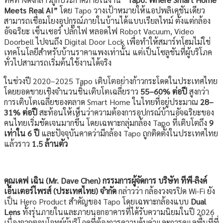
Meets Real AI”
โดย Tapo วางเป้าหมายให้แอปพลิเคชันเดียว
สามารถเชื่อมโยงอุปกรณ์ภายในบ้านได้แบบเรียลไทม์ ตั้งแต่กล้อง
อัจฉริยะ เซ็นเซอร์ ปลั๊กไฟ หลอดไฟ Robot Vacuum, Video
Doorbell ไปจนถึง Digital Door Lock เพื่อทำให้สมาร์ทโฮมไม่ใช่
เทคโนโลยีสำหรับบ้านราคาแพงเท่านั้น แต่เป็นโซลูชันที่ผู้บริโภค
ทั่วไปสามารถเริ่มต้นใช้งานได้จริง
ในช่วงปี 2020–2025 Tapo เติบโตอย่างก้าวกระโดดในประเทศไทย
โดยยอดขายเชิงจำนวนชิ้นเติบโตเฉลี่ยราว
55–60% ต่อปี
สูงกว่า
การเติบโตเฉลี่ยของตลาด Smart Home ในไทยที่อยู่ประมาณ
28–
31% ต่อปี
สะท้อนให้เห็นว่าความต้องการอุปกรณ์บ้านอัจฉริยะของ
คนไทยเริ่มชัดเจนมากขึ้น โดยเฉพาะกลุ่มกล้อง Tapo ที่เติบโตถึง
9
เท่าใน 6 ปี
และปัจจุบันคาดว่ามีกล้อง Tapo ถูกติดตั้งในประเทศไทย
แล้วราว
1.5 ล้านตัว
คุณเดฟ เฉิน (Mr. Dave Chen) กรรมการผู้จัดการ บริษัท ทีพี-ลิงค์
เอ็นเตอร์ไพรส์ (ประเทศไทย) จำกัด
กล่าวว่า กล้องวงจรปิด Wi-Fi ยัง
เป็น Hero Product สำคัญของ Tapo โดยเฉพาะกล้องแบบ
Dual
Lens
ทั้งรุ่นภายในและภายนอกอาคารที่ได้รับความนิยมในปี 2026
เนื่องจากตอบโจทย์ผู้บริโภคที่ต้องการความคุ้มค่าและการดูแลพื้นที่ที่