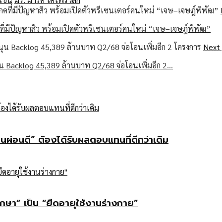
ภคที่มีปัญหาสิว พร้อมเปิดตัวพรีเซนเตอร์คนใหม่ “เจษ–เจษฎ์พิพัฒ”
Next
ุน Backlog 45,389 ล้านบาท Q2/68 จ่อโอนเพิ่มอีก 2…
คนผ่อนดี” ต้องได้รับผลตอบแทนที่ดีกว่าเดิม
กษา” เป็น “ยืดอายุใช้งานร่างกาย”