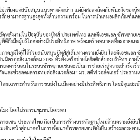
พียงแค่สนับสนุนแนวทางดังกล่าว แต่ยังสอดคล้องกับพันธกิจของบู๊ทส์
รักษามาตรฐานสูงสุดทั้งด้านความพร้อม ในการนำเสนอผลิตภัณฑ์และคุณภ
หยัดพลังงานในปัจจุบันของบู๊ทส์ ประเทศไทย และดีเอชแอล ซัพพลายเช
ที่ดีถึงมือผู้บริโภคอย่างมีประสิทธิภาพ พร้อมสร้างอนาคตที่สะอาดและ
าคภูมิใจที่ได้ร่วมสนับสนุนบู๊ทส์สู่เส้นทางความยั่งยืน โดยดีเอชแอ
นเป็นมิตรต่อสิ่งแวดล้อม 30% ทั่วทั้งเครือข่ายโลจิสติกส์ของบริษัทฯ 
การลดคาร์บอนในระบบซัพพลายเซนจะเป็นการช่วยเร่งสู่ความสำเร็จเร็วขึ้
ธุรกิจและช่วยลดผลกระทบต่อสิ่งแวดล้อม” มร. สตีฟ วอล์คเกอร์ ประธาน
ดยเฉพาะสำหรับการขนส่งในเมืองอย่างมีประสิทธิภาพ โดยมีคุณสมบัติด
่วโมง โดยไม่รบกวนชุมชนโดยรอบ
ลายเชน ประเทศไทย ถือเป็นการสร้างบรรทัดฐานใหม่ด้านความยั่งยืนใน
ร้อมเดินหน้าสู่อนาคตในการพัฒนาซัพพลายเชนที่ยั่งยืน สร้างผลกระท
ยเชน
มร. มาร์ค โคโพรวัสกี