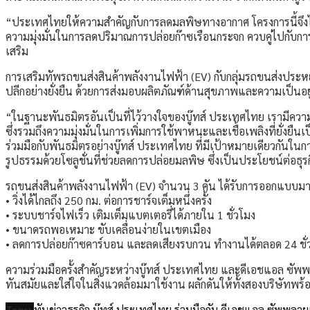
“ประเทศไทยให้ความสำคัญกับการลดมลพิษทางอากาศ โครงการนี้จึงไม่เ
ความมุ่งมั่นในการลดปริมาณการปล่อยก๊าซเรือนกระจก ควบคู่ไปกับการ
เสริม
การเสริมทัพรถขนส่งสินค้าพลังงานไฟฟ้า (EV) กับกลุ่มรถขนส่งประ
ปลีกอย่างยั่งยืน ด้วยการส่งมอบผลิตภัณฑ์ด้านสุขภาพและความเป็นอยู่
“ในฐานะพันธมิตรอันเป็นที่ไว้วางใจของบู๊ทส์ ประเทศไทย เรามีความภ
ซึ่งรวมถึงความมุ่งมั่นในการเพิ่มการใช้พาหนะและเชื้อเพลิงที่ยั่งยื
ร่วมมือกับพันธมิตรอย่างบู๊ทส์ ประเทศไทย ที่มีเป้าหมายเดียวกันใน
รูปธรรมด้วยโซลูชั่นที่ช่วยลดการปล่อยมลพิษ ซึ่งเป็นประโยชน์ต่อ
รถขนส่งสินค้าพลังงานไฟฟ้า (EV) จำนวน 3 คัน ได้รับการออกแบบมาโ
• วิ่งได้ไกลถึง 250 กม. ต่อการชาร์จเต็มหนึ่งครั้ง
• ระบบชาร์จไฟเร็ว เติมเต็มแบตเตอรี่ได้ภายใน 1 ชั่วโมง
• ขนาดรถพอเหมาะ ขับเคลื่อนง่ายในเขตเมือง
• ลดการปล่อยก๊าซคาร์บอน และลดเสียงรบกวน ทำงานได้ตลอด 24 ชั
ความร่วมมือครั้งสำคัญระหว่างบู๊ทส์ ประเทศไทย และดีเอชแอล ซัพพ
ทันสมัยและใส่ใจในสิ่งแวดล้อมมาใช้งาน ผลักดันให้ทั้งสองบริษัทพ
Tags:
ทันข่าวธุรกิจ
บู๊ทส์ ประเทศไทย ร่วมมือกับ ดีเอชแอล ซัพพลา