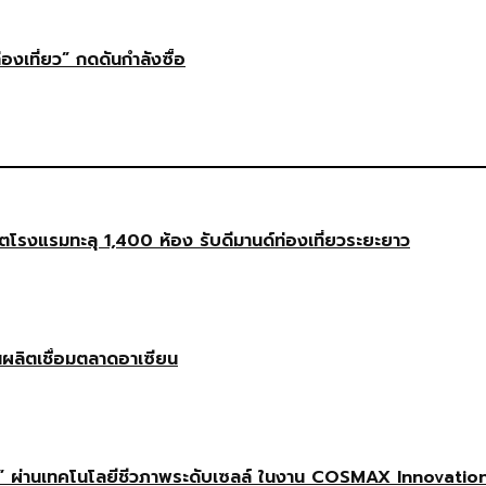
่องเที่ยว” กดดันกำลังซื้อ
งแรมทะลุ 1,400 ห้อง รับดีมานด์ท่องเที่ยวระยะยาว
นผลิตเชื่อมตลาดอาเซียน
 ผ่านเทคโนโลยีชีวภาพระดับเซลล์ ในงาน COSMAX Innovatio